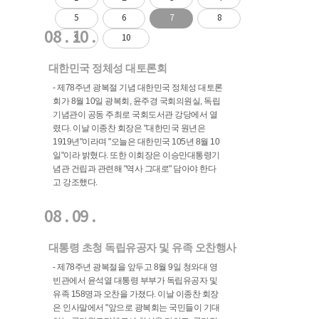
5
6
7
8
08 . 10 .
9
10
대한민국 정체성 대토론회
- 제78주년 광복절 기념 대한민국 정체성 대토론
회가 8월 10일 광복회, 윤주경 국회의원실, 독립
기념관이 공동 주최로 국회도서관 강당에서 열
렸다. 이날 이종찬 회장은 "대한민국 원년은
1919년"이라며 "오늘은 대한민국 105년 8월 10
일"이라 밝혔다. 또한 이회장은 이승만대통령기
념관 건립과 관련해 "역사 그대로" 담아야 한다
고 강조했다.
08 . 09 .
대통령 초청 독립유공자 및 유족 오찬행사
- 제78주년 광복절을 앞두고 8월 9일 청와대 영
빈관에서 윤석열 대통령 부부가 독립유공자 및
유족 158명과 오찬을 가졌다. 이날 이종찬 회장
은 인사말에서 "앞으로 광복회는 국민들이 기대