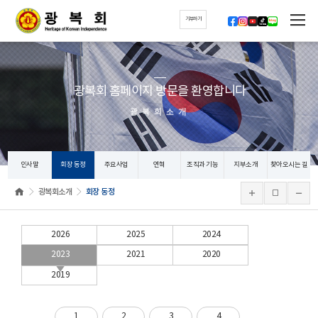
기부하기
광복회 홈페이지 방문을 환영합니다
광복회소개
인사말
회장 동정
주요사업
연혁
조직과 기능
지부소개
찾아오시는 길
광복회소개
회장 동정
2026
2025
2024
2023
2021
2020
2019
1
2
3
4