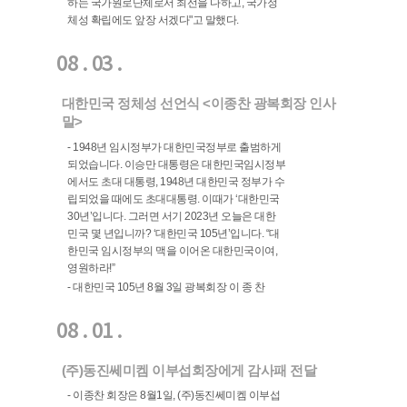
하는 국가원로단체로서 최선을 다하고, 국가정
체성 확립에도 앞장 서겠다"고 말했다.
08 . 03 .
대한민국 정체성 선언식 <이종찬 광복회장 인사
말>
- 1948년 임시정부가 대한민국정부로 출범하게
되었습니다. 이승만 대통령은 대한민국임시정부
에서도 초대 대통령, 1948년 대한민국 정부가 수
립되었을 때에도 초대대통령. 이때가 ‘대한민국
30년’입니다. 그러면 서기 2023년 오늘은 대한
민국 몇 년입니까? ‘대한민국 105년’입니다. “대
한민국 임시정부의 맥을 이어온 대한민국이여,
영원하라!”
- 대한민국 105년 8월 3일 광복회장 이 종 찬
08 . 01 .
(주)동진쎄미켐 이부섭회장에게 감사패 전달
- 이종찬 회장은 8월1일, (주)동진쎄미켐 이부섭