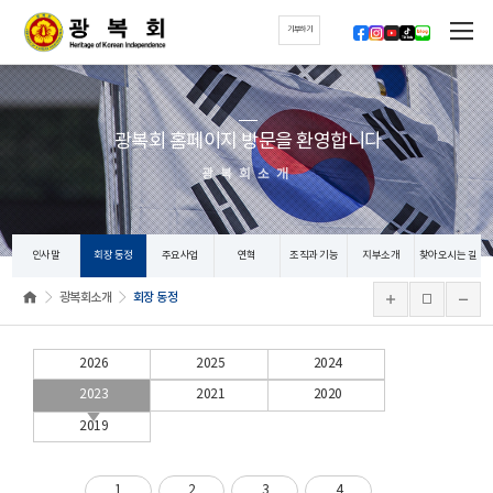
기부하기
광복회 홈페이지 방문을 환영합니다
광복회소개
인사말
회장 동정
주요사업
연혁
조직과 기능
지부소개
찾아오시는 길
광복회소개
회장 동정
2026
2025
2024
2023
2021
2020
2019
1
2
3
4