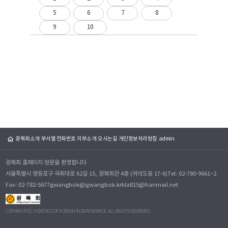
5
6
7
8
9
10
광복회소개
부서별 전화번호
지부소개
오시는길
개인정보처리방침
admin
광복회 홈페이지 방문을 환영합니다
서울특별시 영등포구 국회대로 62길 15, 광복회관 4층 (여의도동 17-6)
Tel: 02-780-9661~2
Fax: 02-782-5677
gwangbok@gwangbok.kr
kla815@hanmail.net
COPYRIGHT(C). HERITAGE OF KOREAN INDEPENDENCE. ALL RIGHTS RESERVED.