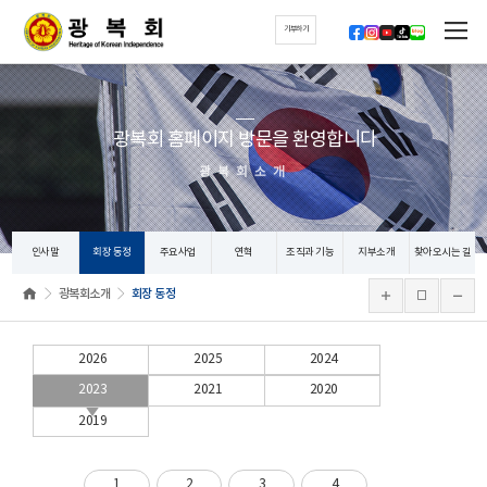
기부하기
광복회 홈페이지 방문을 환영합니다
광복회소개
인사말
회장 동정
주요사업
연혁
조직과 기능
지부소개
찾아오시는 길
광복회소개
회장 동정
2026
2025
2024
2023
2021
2020
2019
1
2
3
4