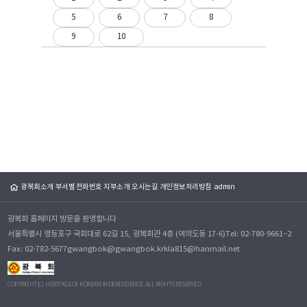
5
6
7
8
9
10
광복회소개
부서별 전화번호
지부소개
오시는길
개인정보처리방침
admin
광복회 홈페이지 방문을 환영합니다
서울특별시 영등포구 국회대로 62길 15, 광복회관 4층 (여의도동 17-6)
Tel: 02-780-9661~2
Fax: 02-782-5677
gwangbok@gwangbok.kr
kla815@hanmail.net
COPYRIGHT(C). HERITAGE OF KOREAN INDEPENDENCE. ALL RIGHTS RESERVED.