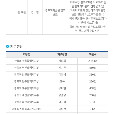
자료수집·번역·DB 관리 보조(학술
원 홈페이지 관리, 간행물 교정)
광복회학술원 업무
차세대 지도자 양성 아카데미 운영
연 구 원
김나영
보조
보조(일정관리, 교육자료 준비)
역사 관련 강좌·연수 운영 보조(참가
자 관리, 자료 준비)
학술대회·학술서 발간 보조(행사진
행·원고 교정·편집 지원)
지부현황
지부명
지부장명
회원수
광복회 서울특별시지부
김순희
2,254명
광복회 부산광역시지부
백기환
530명
광복회 인천광역시지부
이완석
350명
광복회 광주광역시지부
고 욱
236명
광복회 대구광역시지부
우대현
438명
광복회 대전광역시지부
양준영
200명
광복회 울산광역시지부
남진석
79명
광복회 세종특별자치시지부
엄대현
31명