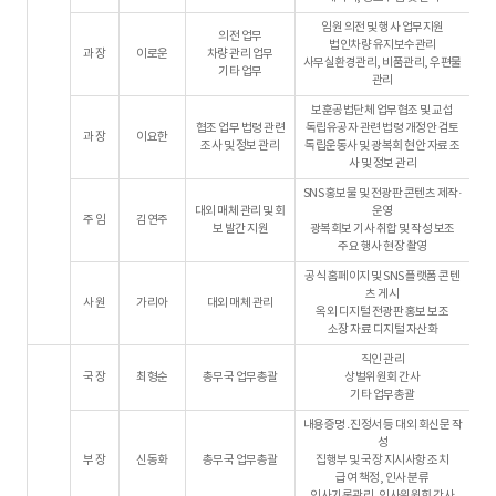
임원 의전 및 행사 업무지원
의전 업무
법인차량 유지보수관리
과 장
이로운
차량 관리 업무
사무실환경관리, 비품관리, 우편물
기타 업무
관리
보훈공법단체 업무협조 및 교섭
협조 업무 법령 관련
독립유공자 관련 법령 개정안 검토
과 장
이요한
조사 및 정보 관리
독립운동사 및 광복회 현안 자료 조
사 및 정보 관리
SNS 홍보물 및 전광판 콘텐츠 제작·
대외 매체 관리 및 회
운영
주 임
김연주
보 발간 지원
광복회보 기사 취합 및 작성 보조
주요 행사 현장 촬영
공식 홈페이지 및 SNS 플랫폼 콘텐
츠 게시
사 원
가리아
대외 매체 관리
옥외 디지털 전광판 홍보 보조
소장 자료 디지털 자산화
직인 관리
국 장
최형순
총무국 업무총괄
상벌위원회 간사
기타 업무총괄
내용증명․진정서 등 대외 회신문 작
성
부 장
신동화
총무국 업무총괄
집행부 및 국장 지시사항 조치
급여 책정, 인사 분류
인사기록관리, 인사위원회 간사