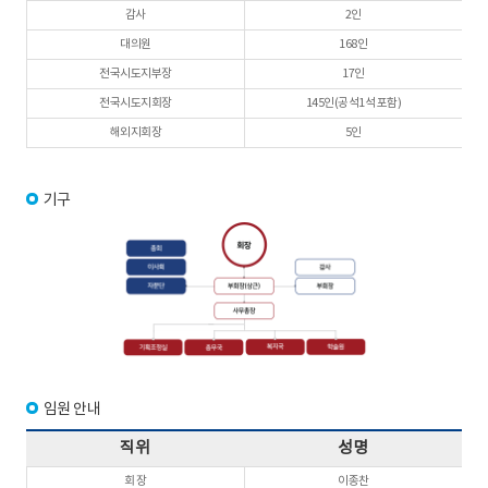
감사
2인
대의원
168인
전국시도지부장
17인
전국시도지회장
145인(공석1석 포함)
해외지회장
5인
기구
임원 안내
직위
성명
회 장
이종찬