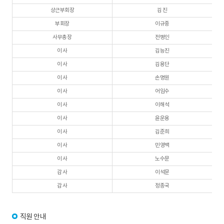
상근부회장
김 진
부회장
이규중
사무총장
전병인
이 사
김능진
이 사
김용단
이 사
손명원
이 사
어임수
이 사
이해석
이 사
윤운용
이 사
김준희
이 사
민영백
이 사
노수문
감 사
이석문
감 사
정종국
직원 안내