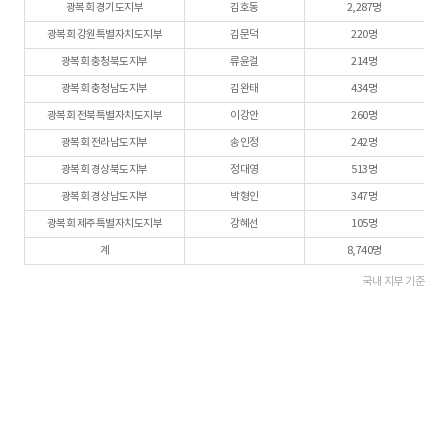
광복회 경기도지부
김호동
2,287명
광복회 강원특별자치도지부
김문덕
220명
광복회 충청북도지부
류윤걸
214명
광복회 충청남도지부
김완태
434명
광복회 전북특별자치도지부
이강안
260명
광복회 전라남도지부
송인정
242명
광복회 경상북도지부
정대영
513명
광복회 경상남도지부
박형인
347명
광복회 제주특별자치도지부
강혜선
105명
계
8,740명
국내 지부 기준