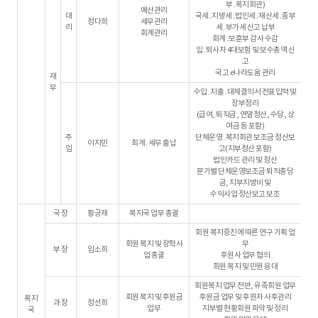
부․복지회관)
예산관리
대
국세․지방세․법인세․재산세․종부
정다희
세무관리
리
세․부가세 신고 납부
회계관리
회계․보훈부 감사 수감
입․퇴사자 4대보험 및 보수총액 신
고
국고 e나라도움 관리
재
무
수입․지출․대체결의서 전표입력 및
장부정리
(급여, 퇴직금, 연말정산, 수당, 상
여금 등 포함)
주
단체운영․복지회관 보조금 정산보
이지민
회계․세무 출납
임
고(지부정산 포함)
법인카드 관리 및 정산
분기별 단체운영보조금 퇴직충당
금, 지부지방비 및
수익사업 정산보고 보조
국 장
황긍재
복지국 업무 총괄
회원 복지증진에 따른 연구 기획 업
회원 복지 및 장학사
무
부 장
임소희
업 총괄
후원사 업무 협의
회원 복지 및 민원 응대
회원복지 업무 전반, 유족회원 업무
회원 복지 및 후원금
후원금 업무 및 후원자 사후관리
복지
과 장
정선희
업무
지부별 현황회원 파악 및 정리
국