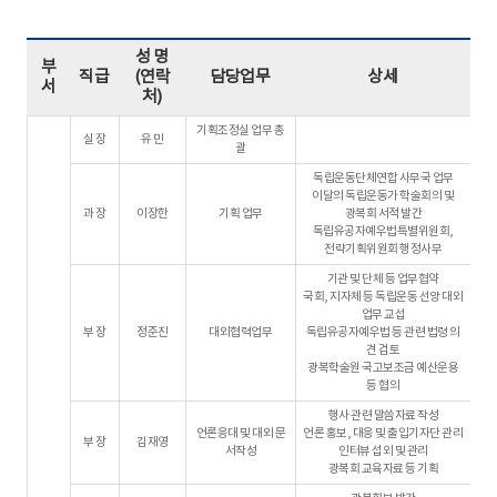
성 명
부
직급
(연락
담당업무
상세
서
처)
기획조정실 업무 총
실 장
유 민
괄
독립운동단체연합 사무국 업무
이달의 독립운동가 학술회의 및
과 장
이장한
기획 업무
광복회 서적 발간
독립유공자예우법특별위원회,
전략기획위원회 행정사무
기관 및 단체 등 업무협약
국회, 지자체 등 독립운동 선양 대외
업무 교섭
부 장
정준진
대외협력업무
독립유공자예우법 등 관련 법령 의
견 검토
광복학술원 국고보조금 예산운용
등 협의
행사 관련 말씀자료 작성
언론응대 및 대외 문
언론 홍보, 대응 및 출입기자단 관리
부 장
김재영
서작성
인터뷰 섭외 및 관리
광복회 교육자료 등 기획