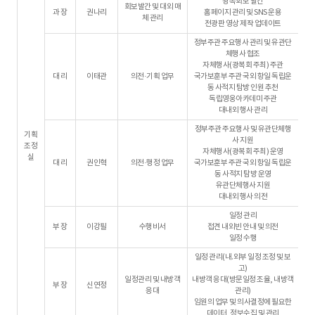
광복회보 발간
회보발간 및 대외 매
과 장
권나리
홈페이지 관리 및 SNS 운용
체 관리
전광판 영상 제작 업데이트
정부주관 주요행사 관리 및 유관단
체행사 협조
자체행사(광복회 주최) 주관
대 리
이태관
의전·기획 업무
국가보훈부 주관 국외 항일 독립운
동 사적지 탐방 인원 추천
독립영웅아카데미 주관
대내외 행사 관리
정부주관 주요행사 및 유관단체행
기획
사 지원
조정
자체행사(광복회 주최) 운영
실
대 리
권인혁
의전·행정 업무
국가보훈부 주관 국외 항일 독립운
동 사적지 탐방 운영
유관단체행사 지원
대내외 행사 의전
일정 관리
부 장
이강필
수행비서
접견 내외빈 안내 및 의전
일정 수행
일정 관리(내.외부 일정 조정 및 보
고)
일정관리 및 내방객
내방객 응대(방문일정 조율, 내방객
부 장
신연정
응대
관리)
임원의 업무 및 의사결정에 필요한
데이터, 정보수집 및 관리