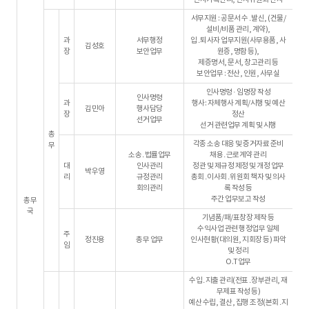
서무지원 : 공문서 수․발신, (건물/
설비/비품 관리, 계약),
과
서무행정
입․퇴사자 업무지원(사무용품, 사
김성호
장
보안업무
원증, 명함 등),
제증명서, 문서, 창고관리 등
보안업무 : 전산, 인원, 사무실
인사명령 · 임명장 작성
인사명령
과
행사: 자체행사 계획/시행 및 예산
김민아
행사담당
장
정산
선거업무
선거 관련업무 계획 및 시행
총
각종 소송 대응 및 증거자료 준비
무
소송․법률업무
채용․근로계약 관리
대
인사관리
정관 및 제규정 제정 및 개정 업무
박우영
리
규정관리
총회․이사회․위원회 책자 및 의사
회의관리
록 작성 등
주간 업무보고 작성
총무
국
기념품/패/표창장 제작 등
수익사업 관련 행정업무 일체
주
정진용
총무 업무
인사현황(대의원, 지회장 등) 파악
임
및 정리
O.T업무
수입․지출 관리(전표․장부관리, 재
무제표 작성 등)
예산 수립, 결산, 집행 조정(본회․지