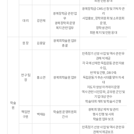
회원 민원 응대
광복장학금 CMS 신청 및 기탁자 관
광복장학금 관련 업
리
무
사업홍보, 장학위원회 및 소위원회
대 리
강은채
광복장학회 운영
운영,
복지 관련 업무
장학생 관리
회원 복지 및 민원 응대
광복회학술원 업무
원 장
김용달
총괄
민족정기 선양 사업 및 역사 관련 유
권해석 제공
각 국에 산재한 독립운동 관련 자료
수집,
번역 및 간행, DB구축
연 구 팀
홍소연
광복회학술원 업무
독립운동가 후손시대를 맞아 차세
장
대
지도자 양성 아카데미 운영
역사 관련 시민강좌, 공무원 군인 및
기업 대상 연수
학술대회 개최 및 학술서 간행
학술
원
광복회 영상 제작 및 관리
책임연
학술원 운영위원회
백재승
행사 진행 및 사회
구원
간사
학술원 업무 보조
민족정기 선양 사업 및 역사 관련 유
권해석 제공보조