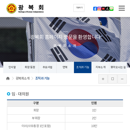
기부하기
광복회 홈페이지 방문을 환영합니다
광복회소개
인사말
회장 동정
주요사업
연혁
조직과 기능
지부소개
찾아오시는 길
광복회소개
조직과 기능
임 · 대의원
구분
인원
회장
1인
부회장
2인
이사(사무총장 1인 포함)
10인