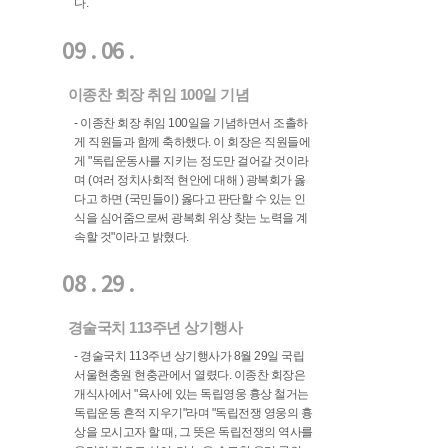
다.
09 . 06 .
이종찬 회장 취임 100일 기념
- 이종찬 회장 취임 100일을 기념하면서 조촐하
게 직원들과 함께 축하했다. 이 회장은 직원들에
게 "독립운동사를 지키는 정도만 걸어갈 것이라
며 (여러 정치사회적 현안에 대해 ) 광복회가 옳
다고 하면 (국민들이) 옳다고 판단할 수 있는 인
식을 심어줌으로써 광복회 위상 찾는 노력을 계
속할 것"이라고 밝혔다.
08 . 29 .
경술국치 113주년 상기행사
- 경술국치 113주년 상기행사가 8월 29일 국립
서울현충원 현충관에서 열렸다. 이종찬 회장은
개식사에서 "육사에 있는 독립영웅 흉상 철거는
독립운동 흔적 지우기"라며 "독립전쟁 영웅의 흉
상을 모시고자 할 때, 그 뜻은 독립전쟁의 역사를