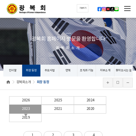
기부하기
광복회 홈페이지 방문을 환영합니다
광복회소개
인사말
회장 동정
주요사업
연혁
조직과 기능
지부소개
찾아오시는 길
광복회소개
회장 동정
2026
2025
2024
2023
2021
2020
2019
1
2
3
4