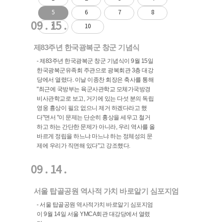
5
6
7
8
09 . 15 .
9
10
제83주년 한국광복군 창군 기념식
- 제83주년 한국광복군 창군 기념식이 9월 15일
한국광복군유족회 주관으로 광복회관 3층 대강
당에서 열렸다. 이날 이종찬 회장은 축사를 통해
"최근에 국방부는 육군사관학교 모체가국방경
비사관학교로 보고, 거기에 있는 다섯 분의 독립
영웅 흉상이 필요 없으니 제거 하겠다라고 했
다"면서 "이 문제는 단순히 흉상을 세우고 철거
하고 하는 간단한 문제가 아니라, 우리 역사를 올
바르게 정립을 하느냐 마느냐 하는 정체성의 문
제에 우리가 직면해 있다"고 강조했다.
09 . 14 .
서울 탑골공원 역사적 가치 바로알기 심포지엄
- 서울 탑골공원 역사적가치 바로알기 심포지엄
이 9월 14일 서울 YMCA회관 대강당에서 열렸