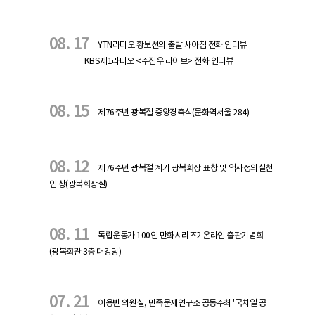
08. 17
YTN라디오 황보선의 출발 새아침 전화 인터뷰
KBS제1라디오 <주진우 라이브> 전화 인터뷰
08. 15
제76주년 광복절 중앙경축식(문화역서울 284)
08. 12
제76주년 광복절 계기 광복회장 표창 및 역사정의실천
인 상(광복회장실)
08. 11
독립운동가 100인 만화시리즈2 온라인 출판기념회
(광복회관 3층 대강당)
07. 21
이용빈 의원실, 민족문제연구소 공동주최 '국치일 공