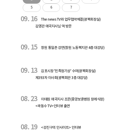
5
6
7
09. 16
The news TV와 업무협약체결(광복회장실)
김영관 애국지사님 댁 방문
09. 15
창원 통일촌 강연(창원 노동복지관 4층 대강당)
09. 13
김포시장 '민족정기상' 수여(광복회장실)
제393차 이사회(광복회관 3층 대강당)
08. 23
이태원 애국지사 조문(중앙보훈병원 장례식장)
<곽동수 TV>인터뷰 출연
08. 19
<강진구의 인사이트> 인터뷰