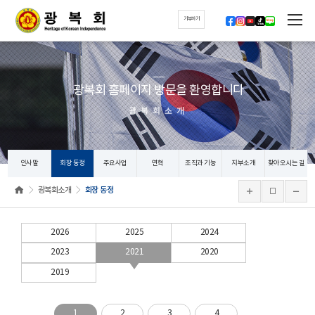
기부하기
광복회 홈페이지 방문을 환영합니다
광복회소개
인사말
회장 동정
주요사업
연혁
조직과 기능
지부소개
찾아오시는 길
광복회소개
회장 동정
2026
2025
2024
2023
2021
2020
2019
1
2
3
4