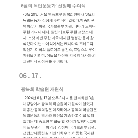
6월의 독립운동가’ 선정패 수여식
- 6월 20일, 서울 영등포구 광복회관에서 ‘6월의
독립운동가’ 선정패 수여식이 열렸다.이종찬 광
복회장, 이희완 국가보훈부 차관, 타마라 모휘니
주한 캐나다 대사, 필립 베르투 주한 프랑스 대
사, 스캇 라반 주한 미국 대사관 행정관 등이 참
석했다.이번 수여식에서는 캐나다의 프레드릭
맥켄지, 미국의 플로이드 톰킨스, 프랑스의 루이
마랭을 기리며, 이들을 대신해 각국의 대사와 외
교관에게 선정패를 수여했다.
06 . 17 .
광복회 학술원 개원식
- 2024년 6월 17일 오후 3시 서울 광복회관 3층
대강당에서 광복회 학술원의 개원식이 열렸다.
이종찬 광복회장은 이자리에서 광복회 학술원은
독립운동의 역사와 정신을 계승하고 이를 널리
알리는 데 중요한 역할을 할 것이라 말했다. 그밖
에도 우원식 국회의장, 강정애 국가보훈부 장관,
전광삼 대통령실 시민사회수석, 허동현 국사편