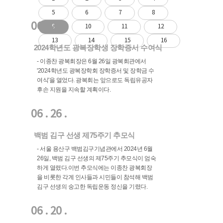
5
6
7
8
06 . 27 .
9
10
11
12
13
14
15
16
2024학년도 광복장학생 장학증서 수여식
- 이종찬 광복회장은 6월 26일 광복회관에서
'2024학년도 광복장학회 장학증서 및 장학금 수
여식'을 열었다. 광복회는 앞으로도 독립유공자
후손 지원을 지속할 계획이다.
06 . 26 .
백범 김구 선생 제75주기 추모식
- 서울 용산구 백범김구기념관에서 2024년 6월
26일, 백범 김구 선생의 제75주기 추모식이 엄숙
하게 열렸다.이번 추모식에는 이종찬 광복회장
을 비롯한 각계 인사들과 시민들이 참석해 백범
김구 선생의 숭고한 독립운동 정신을 기렸다.
06 . 20 .