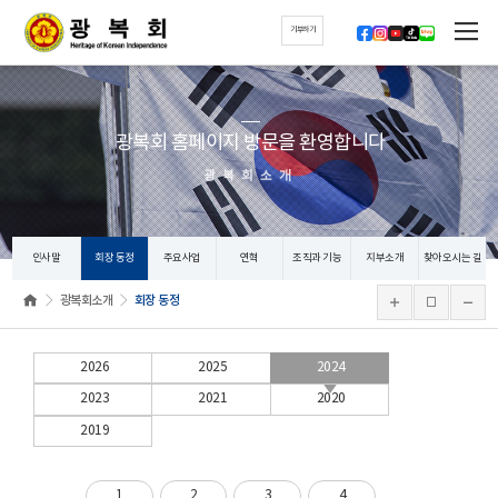
기부하기
광복회 홈페이지 방문을 환영합니다
광복회소개
인사말
회장 동정
주요사업
연혁
조직과 기능
지부소개
찾아오시는 길
광복회소개
회장 동정
2026
2025
2024
2023
2021
2020
2019
1
2
3
4