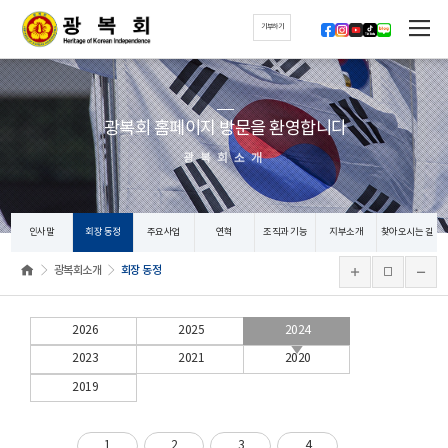
기부하기
광복회 홈페이지 방문을 환영합니다
광복회소개
인사말
회장 동정
주요사업
연혁
조직과 기능
지부소개
찾아오시는 길
광복회소개
회장 동정
2026
2025
2024
2023
2021
2020
2019
1
2
3
4