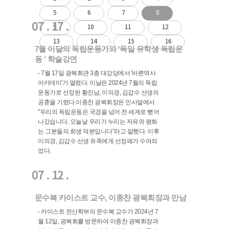
5
6
7
8
07 . 17 .
9
10
11
12
13
14
15
16
7월 이달의 독립운동가와 '독일 유학생 독립운
동 ' 학술강연
- 7월 17일 광복회관 3층 대강당에서 '바른역사
아카데미'가 열렸다. 이날은 2024년 7월의 독립
운동가로 선정된 황진남, 이의경, 김갑수 선생의
공훈을 기렸다.이종찬 광복회장은 인사말에서
"우리의 독립운동은 국경을 넘어 전 세계로 뻗어
나갔습니다. 오늘날 우리가 누리는 자유와 평화
는 그분들의 희생 덕분입니다"라고 말했다. 이후
이의경, 김갑수 선생 유족에게 선정패가 수여되
었다.
07 . 12 .
문수복 카이스트 교수, 이종찬 광복회장과 만남
- 카이스트 전산학부의 문수복 교수가 2024년 7
월 12일, 광복회를 방문하여 이종찬 광복회장과