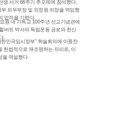
선생 서거 66주기 추모제에 참석했다.
부 외무부장 및 의정원 의장을 역임했
의 업적을 기렸다.
교사묘원 내 기독교 100주년 선교기념관에
 헐버트 박사의 독립운동 공로와 헌신
다.
과 대한민국임시정부" 학술회의에 이종찬
을 헌법적으로 재조명하는 자리로, 이
성을 역설했다.