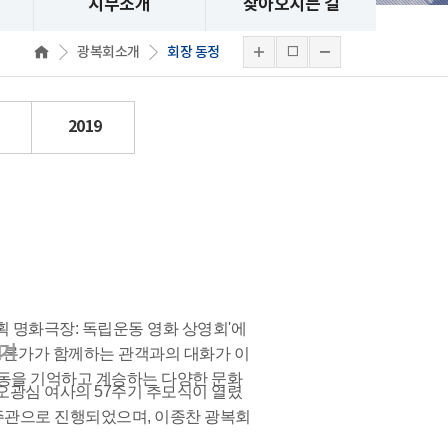
지부소개
찾아오시는 길
광복회소개
회장 동정
2019
획 명화극장: 독립운동 영화 상영회'에
남겨
 평론가가 함께하는 관객과의 대화가 이
운동을 기억하고 계승하는 다양한 문화
과 오광심 여사의 57주기 추모식이 열렸
 주관으로 진행되었으며, 이종찬 광복회