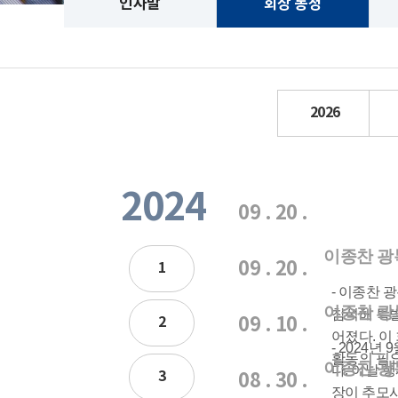
인사말
회장 동정
2026
2024
09 . 20 .
이종찬 광
09 . 20 .
1
- 이종찬 
이종찬 광
참석해 특별
2
09 . 10 .
어졌다. 이
- 2024
활동의 필
이종찬 광
다. 이날 
3
08 . 30 .
장이 추모사