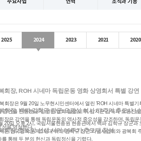
주요사업
연혁
조직과 기능
2025
2024
2023
2021
2020
복회장, ROH 시네마 독립운동 영화 상영회서 특별 강연
광복회장은 9월 20일 노무현시민센터에서 열린 'ROH 시네마 특별기
복회장, 백파 김학규 장군·오광심 여사 57주기 추모사 
 강연을 진행했다. 상영된 영화 밀정 이후, 김지운 감독과 오동진
 회장은 강연을 통해 독립운동의 역사적 중요성을 강조하며, 독립
년 9월 20일 오후 2시, 국립서울현충원 현충관에서 백파 김학규 장군
요성을 역설했다.
복회장, 조소앙 선생 서거 66주기 추모제 참석
행사는 한국광복군 제3지대 백파 김학규 장군 기념사업회와 광복회
를 통해 두 분의 헌신과 독립정신을 기렸다.