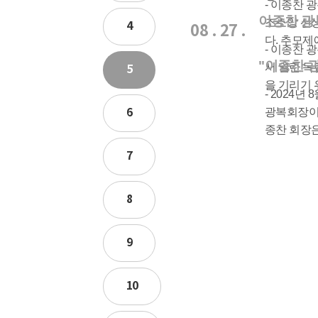
- 이종찬 
이종찬 광
조소앙 선
4
08 . 27 .
다. 추모제
- 이종찬 
"이종찬 
서 열린 독
5
을 기리기 
- 2024
6
광복회장이 
종찬 회장은
7
8
9
10