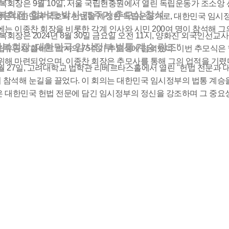
광복회장은 9월 10일, 서울 국립현충원에서 열린 독립운동가 조소앙 
복회장, 헐버트 박사 75주기 추모식 참석
생은 대한민국 국호와 헌법을 제정한 독립운동가로, 대한민국 임시정
에는 이종찬 회장을 비롯한 각계 인사와 시민 200여 명이 참석해 그
광복회장은 2024년 8월 30일 금요일 오전 11시, 양화진 외국인선
광복회장, 대한민국 임시정부 법통 계승 강조"
립유공자 헐버트 박사의 75주기 추모식에 참석했다. 이번 추모식은
위해 마련되었으며, 이종찬 회장은 추모사를 통해 그의 업적을 기렸
년 8월 27일, 고려대학교 법학관 리베르타스홀에서 열린 "헌법 전문
참석해 눈길을 끌었다. 이 회의는 대한민국 임시정부의 법통 계승
 대한민국 헌법 전문에 담긴 임시정부의 정신을 강조하며 그 중요