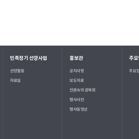
민족정기 선양사업
홍보관
주요
선양활동
공지사항
주요업
자료실
보도자료
언론속의 광복회
행사사진
행사동영상