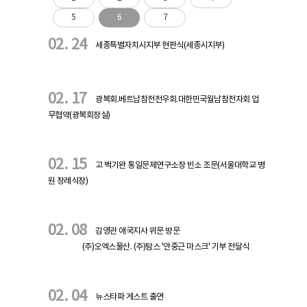
5
6
7
02. 24
세종특별자치시지부 현판식(세종시지부)
02. 17
광복회.베트남참전전우회.대한민국월남참전자회 업
무협약(광복회장실)
02. 15
고 백기완 통일문제연구소장 빈소 조문(서울대학교 병
원 장례식장)
02. 08
김영관 애국지사 위문 방문
(주)오엑스물산. (주)탐스 '안중근 마스크' 기부 전달식
02. 04
뉴스타파 게스트 출연