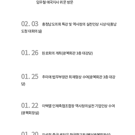
임우철 애국지사 위문 방문
02. 03
충청남도의회 특강 및 역사정의 실천인상 시상식(충남
도청 대회의실)
01. 26
원로회의 개최(광복회관 3층 대강당)
01. 25
추미애 법무부장관 최재형상 수여(광복회관 3층 대강
당)
01. 22
이택열 인제축협조합장 역사정의실천 기업인상 수여
(광복회장실)
01. 20
김성희 중국 광저우 한국학교장 면담(광복회장실)