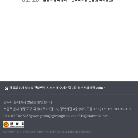
광복회소개
부서별 전화번호
지부소개
오시는길
개인정보처리방침
admin
광복회 홈페이지 방문을 환영합니다
서울특별시 영등포구 국회대로 62길 15, 광복회관 4층 (여의도동 17-6)
Tel: 02-780-9661~2
Fax: 02-782-5677
gwangbok@gwangbok.kr
kla815@hanmail.net
COPYRIGHT(C). HERITAGE OF KOREAN INDEPENDENCE. ALL RIGHTS RESERVED.