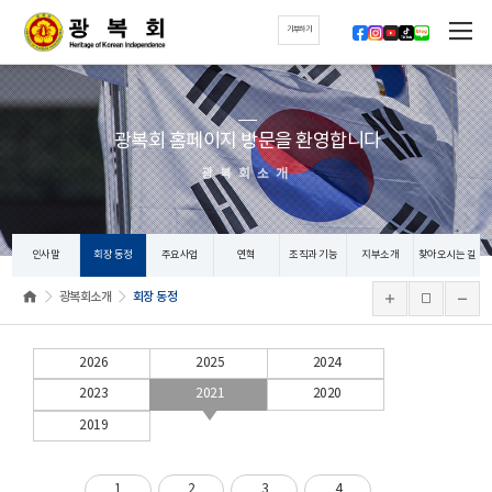
기부하기
광복회 홈페이지 방문을 환영합니다
광복회소개
인사말
회장 동정
주요사업
연혁
조직과 기능
지부소개
찾아오시는 길
광복회소개
회장 동정
2026
2025
2024
2023
2021
2020
2019
1
2
3
4