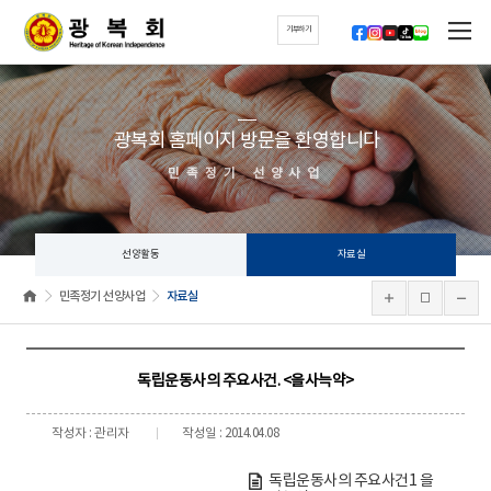
기부하기
광복회 홈페이지 방문을 환영합니다
민족정기 선양사업
선양활동
자료실
민족정기 선양사업
자료실
독립운동사의 주요사건. <을사늑약>
작성자 : 관리자
작성일 : 2014.04.08
독립운동사의 주요사건1 을