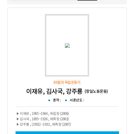
05월의 독립운동가
이재유, 김사국, 강주룡
(항일노동운동)
훈격 :
서훈년도 :
강주룡 , (1901) ~1932 , 애족장 (2007)