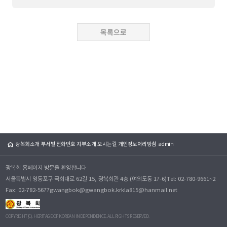
광복회소개
부서별 전화번호
지부소개
오시는길
개인정보처리방침
admin
광복회 홈페이지 방문을 환영합니다
서울특별시 영등포구 국회대로 62길 15, 광복회관 4층 (여의도동 17-6)
Tel: 02-780-9661~2
Fax: 02-782-5677
gwangbok@gwangbok.kr
kla815@hanmail.net
COPYRIGHT(C). HERITAGE OF KOREAN INDEPENDENCE. ALL RIGHTS RESERVED.