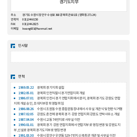
경기도지부
주소
경기도 수원시 장안구 수성로 368 광복회관 601호 (영화동 271-24)
연락처
031)244-8150
FAX
031)244-2825
이메일
kwang601@hanmail.net
인사말
연혁
1969.05.22
광복회 경기지회 설립
1982.05.01
광복회 인천직할시 경기연합지회 개설
1986.07.01
광복회 인천시 경기 연합지회에서 분리, 광복회 경기도 강원도 연합
지회 개설 승인, 초대지부장 최영철 취임
1986.08.26
수원시 조원동 수원 종합운동장내에서 사 무실 개관식 및 현판식 거행
1987.02.05
강원도 춘천에 광복회 경기·강원 연합지회 강원도 연락사무소 개설
1987.04.04
수원시 교동 74번지로 사무실 이전
1990.01.01
광복회 경기·강원 연합지회에서 연합지부 로 명칭 변경 및 강원도지
부,신설로 광복회 경기도지부로 명칭 변경
1991.03.30
수원시 장안구 우만동 529-7번지 신축회관 개관 및 사무실 이전