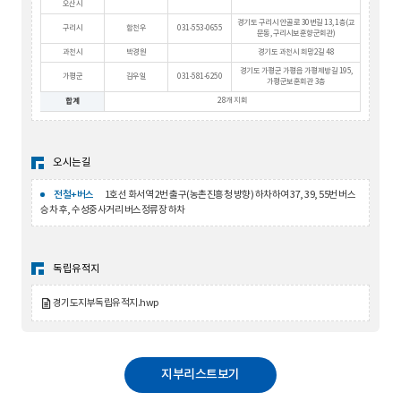
오산시
경기도 구리시 안골로 30번길 13, 1층(교
구리시
함천우
031-553-0655
문동, 구리시보훈향군회관)
과천시
박경원
경기도 과천시 희망2길 48
경기도 가평군 가평읍 가평제방길 195,
가평군
김우일
031-581-6250
가평군보훈회관 3층
28개 지회
합계
오시는길
전철+버스
1호선 화서역 2번 출구(농촌진흥청 방향) 하차하여 37, 39, 55번 버스
승차 후, 수성중사거리 버스정류장 하차
독립유적지
경기도지부독립유적지.hwp
지부리스트보기