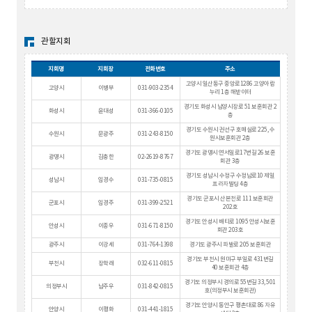
관할지회
지회명
지회장
전화번호
주소
고양시 일산동구 중앙로1286 고양아람
고양시
이병부
031-903-2354
누리 1층 해받이터
경기도 화성시 남양시장로 51 보훈회관 2
화성시
윤대성
031-366-0105
층
경기도 수원시 권선구 호매실로 225, 수
수원시
문광주
031-243-8150
원시보훈회관 2층
경기도 광명시 연서일로17번길 26 보훈
광명시
김충한
02-2619-8767
회관 3층
경기도 성남시 수정구 수정남로10 제일
성남시
임경수
031-735-0815
프라자빌딩 4층
경기도 군포시 산본천로 111 보훈회관
군포시
임경주
031-399-2521
202호
경기도 안성시 배티로 1095 안성시보훈
안성시
이종우
031-671-8150
회관 203호
광주시
이강세
031-764-1398
경기도 광주시 파발로 205 보훈회관
경기도 부천시 원미구 부일로 431번길
부천시
장학래
032-611-0815
40 보훈회관 4층
경기도 의정부시 경의로 55번길 33, 501
의정부시
남주우
031-842-0815
호(의정부시 보훈회관)
경기도 안양시 동안구 평촌대로 86 자유
안양시
이평화
031-441-1815