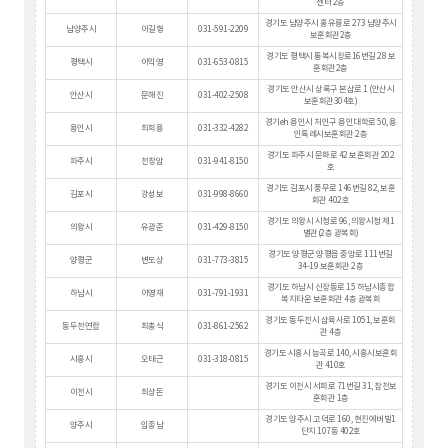
센터 2층
경기도 남양주시 홍유릉로 273 남양주시
남양주시
이길형
031-591-2209
보훈회관2층
경기도 평택시 통복시장로16번길 28 보
평택시
이익영
031-653-0815
훈회관2층
경기도 안산시 상록구 본삼로 1 (안산시
안산시
문해진
031-402-2508
보훈회관304호)
경기eh 용인시 처인구 용인대학로 50, 용
용인시
최희용
031-332-4282
인특례시보훈회관 2층
경기도 파주시 문화로 42 보훈회관 202
파주시
천창암
031-941-8150
호
경기도 김포시 풍무로 146번길 82, 보훈
김포시
강성보
031-998-8660
회관 402호
경기도 의왕시 시청로 96, 의왕시청 제1
의왕시
유광준
031-429-8150
별관(2층 광복회)
경기도 양평군 양평읍 중앙로 111번길
양평군
변도상
031-773-3815
34-19 보훈회관 2층
경기도 하남시 신장동로 15 하남시종합
하남시
이영재
031-791-1931
복지타운 보훈회관 4층 광복회
경기도 동두천시 삼육사로 1051, 보훈회
동두천연합
최총식
031-861-2562
관 4층
경기도 시흥시 능곡로 140, 시흥시보훈회
시흥시
오태근
031-318-0815
관 410호
경기도 이천시 서희로 71번길 31, 참천보
이천시
최상돈
훈회관 1층
경기도 양주시 고덕로 160, 현진에버빌1
양주시
임종남
단지 107동 402호