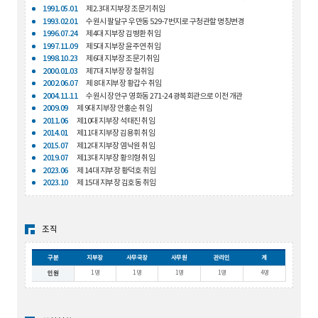
1991.05.01
제2.3대 지부장 조문기취임
1993.02.01
수원시 팔달구 우만동 529-7번지로 구청관할 명칭변경
1996.07.24
제4대 지부장 김병환 취임
1997.11.09
제5대 지부장 윤주연 취임
1998.10.23
제6대 지부장 조문기취임
2000.01.03
제7대 지부장 장 철취임
2002.06.07
제 8대 지부장 황갑수 취임
2004.11.11
수원시 장안구 영화동 271-24 광복회관으로 이전 개관
2009.09
제 9대 지부장 안홍순 취임
2011.06
제10대 지부장 석태진 취임
2014.01
제11대 지부장 김용휘 취임
2015.07
제12대 지부장 염낙원 취임
2019.07
제13대 지부장 황의형 취임
2023.06
제 14대 지부장 황덕호 취임
2023.10
제 15대 지부장 김호동 취임
조직
구분
지부장
사무국장
사무원
관리인
계
1명
1명
1명
1명
4명
인원