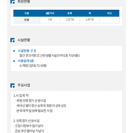
회원현황
구분
생존지사
유족
계
비고
2명
2,287명
2,287명
인원
시설현황
시설현황·구 조
철근 콘크리트조 근린생활시설(지하1층 지상6층)
사용실태 1층
소매점 (임대) 71.93평
주요사업
1.사 업 목 적
-회원 민족정기 선양사업
-애국선열의 정신 승화와 회원의 상부상조
-본회 목적 달성에 필요한 사업
2. 민족정기 선양사업
①임시정부수립기념식
②순국선열의날 기념식