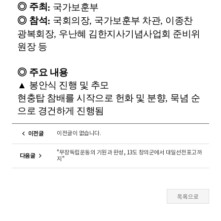
◎
주최
국가보훈부
:
◎
참석
국회의장
,
국가보훈부 차관
,
이종찬
:
광복회장
,
우난혜 김한지사기념사업회 준비위
원장 등
◎
주요 내용
▲
봉안식 진행 및 추모
현충탑 참배를 시작으로 헌화 및 분향
,
묵념 순
으로 경건하게 진행됨
이전글이 없습니다.
이전글
"무장독립운동의 기원과 완성, 13도 창의군에서 대일선전포고까
다음글
지"