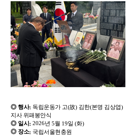
◎
행사
독립운동가 고
(
故
)
김한
(
본명 김상엽
)
:
지사 위패봉안식
2026
◎
일시
년
5
월
19
일
(
화
)
:
◎
장소
국립서울현충원
: