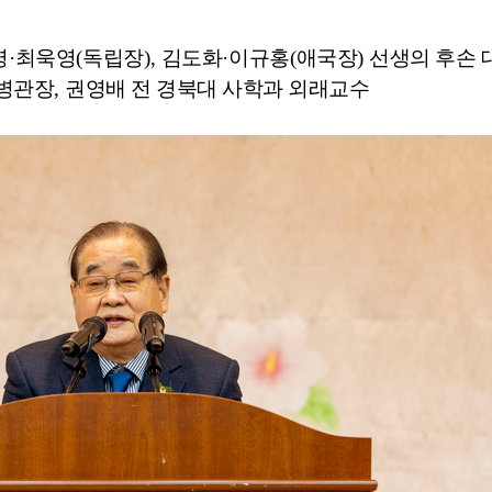
영
·
최욱영
(
독립장
),
김도화
·
이규홍
(
애국장
)
선생의 후손 
병관장
,
권영배 전 경북대 사학과 외래교수