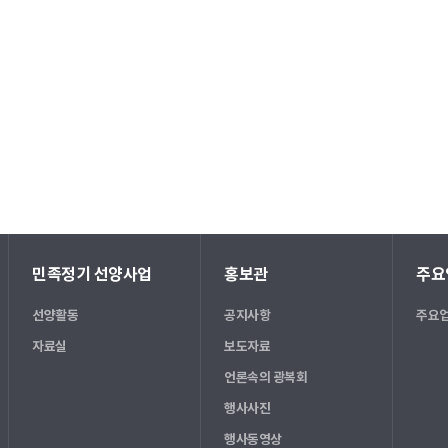
민족정기 선양사업
홍보관
주요
선양활동
공지사항
주요업
자료실
보도자료
언론속의 광복회
행사사진
행사동영상