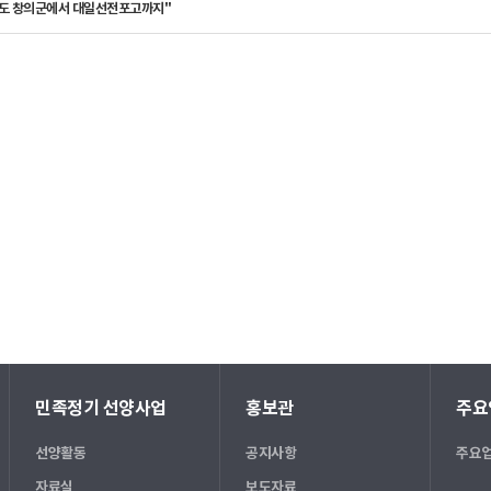
3도 창의군에서 대일선전포고까지"
민족정기 선양사업
홍보관
주요
선양활동
공지사항
주요업
자료실
보도자료