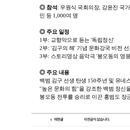
◎
참석
:
우원식 국회의장
,
강윤진 국가
민 등
1,000
여 명
◎
주요 일정
1
부
:
교향악으로 듣는
'
독립정신
'
2
부
: '
김구의 해
'
기념 문화강국 비전 
3
부
:
스토리영상 음악극
'
봉오동의 영
◎
주요 내용
백범 김구 선생 탄생
150
주년 및 유네
"
높은 문화의 힘
"
을 강조한 백범 정신
봉오동 전투를 승리로 이끈 홍범도 장
이전글
이전글이 없습니다.