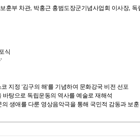
보훈부 차관
,
박홍근 홍범도장군기념사업회 이사장
,
독
선포식
웅
'
스코 지정
'
김구의 해
'
를 기념하여 문화강국 비전 선포
을 바탕으로 독립운동의 역사를 예술로 재해석
군의 생애를 다룬 영상음악극을 통해 국민적 감동과 보훈