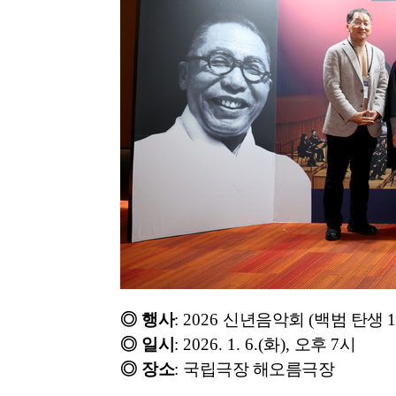
◎
행사
: 2026
신년음악회
(
백범 탄생
1
◎
일시
: 2026. 1. 6.(
화
),
오후
7
시
◎
장소
:
국립극장 해오름극장