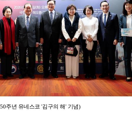
50
주년 유네스코
'
김구의 해
'
기념
)