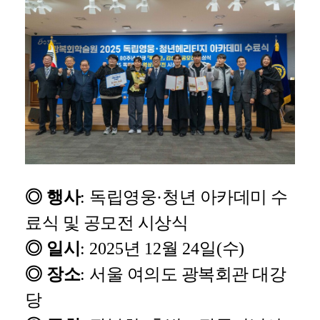
◎
행사
:
독립영웅
·
청년 아카데미 수
료식 및 공모전 시상식
◎
일시
: 2025
년
12
월
24
일
(
수
)
◎
장소
:
서울 여의도 광복회관 대강
당