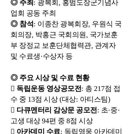
◎
주최
:
광복회
,
홍범도장군기념사
업회 공동 주최
◎
참석
:
이종찬 광복회장
,
우원식 국
회의장
,
박홍근 국회의원
,
국가보훈
부 장정교 보훈단체협력관
,
관계자
및 수료생
·
수상자 등
◎
주요 시상 및 수료 현황

독립운동 영상공모전
:
총
217
점 접
수 중
13
점 시상
(
대상
:
아티스팀
)

다큐멘터리 감상문 공모전
:
초
·
중
·
고생 대상
94
편 중
8
점 시상

아카데미 수료
:
독립영웅 아카데미