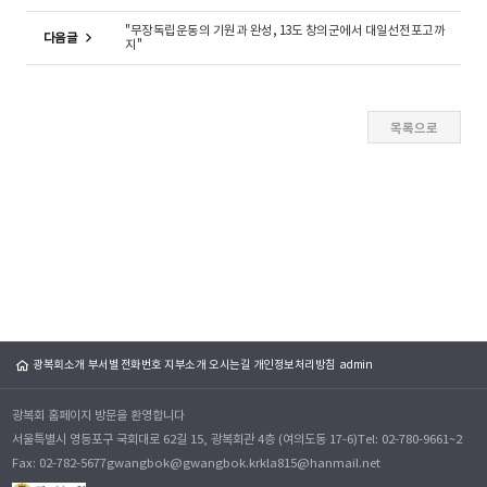
"무장독립운동의 기원과 완성, 13도 창의군에서 대일선전포고까
다음글
지"
광복회소개
부서별 전화번호
지부소개
오시는길
개인정보처리방침
admin
광복회 홈페이지 방문을 환영합니다
서울특별시 영등포구 국회대로 62길 15, 광복회관 4층 (여의도동 17-6)
Tel: 02-780-9661~2
Fax: 02-782-5677
gwangbok@gwangbok.kr
kla815@hanmail.net