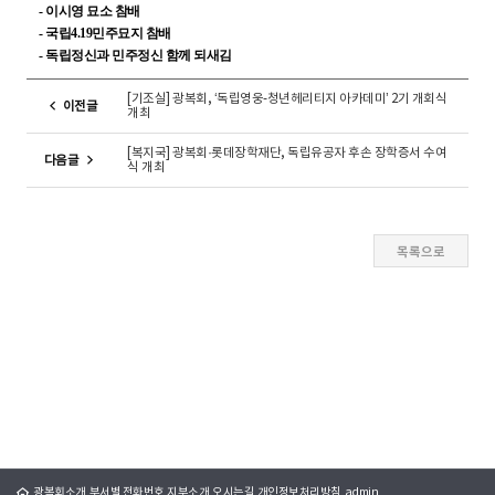
- 이시영 묘소 참배
- 국립4.19민주묘지 참배
- 독립정신과 민주정신 함께 되새김
[기조실] 광복회, ‘독립영웅-청년헤리티지 아카데미’ 2기 개회식
이전글
개최
[복지국] 광복회·롯데장학재단, 독립유공자 후손 장학증서 수여
다음글
식 개최
광복회소개
부서별 전화번호
지부소개
오시는길
개인정보처리방침
admin