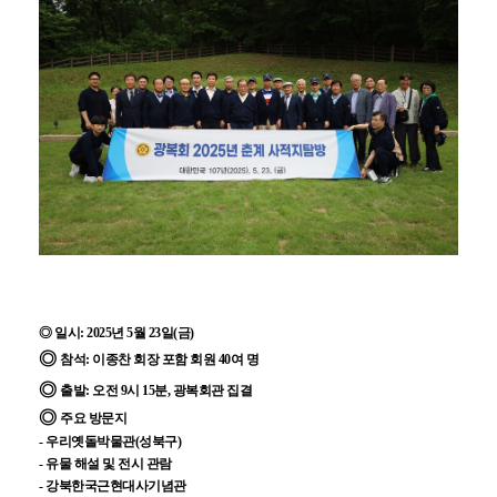
◎
일시
: 2025년 5월 23일(금)
◎
참석
: 이종찬 회장 포함 회원 40여 명
◎
출발
: 오전 9시 15분, 광복회관 집결
◎
주요 방문지
- 우리옛돌박물관
(성북구)
- 유물 해설 및 전시 관람
- 강북한국근현대사기념관