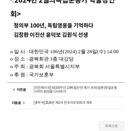
2024년 2월의독립운동가 학술강연
<
회>
정의부 100년, 독립영웅을 기억하다
김창환 이진산 윤덕보 김원식 선생
o 일 시 : 대한민국 106년(2024) 2월 28일(수) 14:00
o 장 소 : 광복회관 3층 대강당
o 주 최 : 광복회 서울특별시지부
o 후 원 : 국가보훈부
[의전복지국] 제105주년 2.8독립선언 계기 국외(일본)항일운동
이전글
사적지 탐방을 다녀와서
[총무국]2024년 제1차 전국지부장회의 개최
다음글