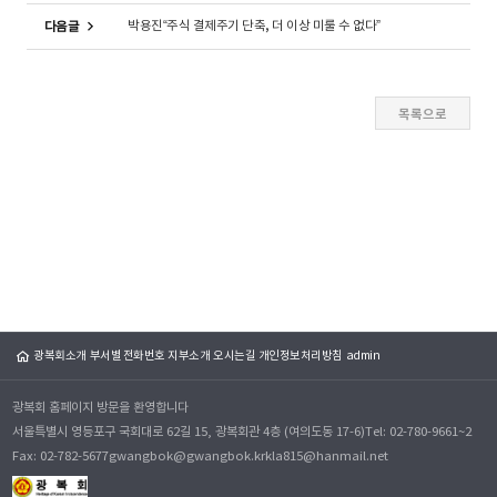
박용진“주식 결제주기 단축, 더 이상 미룰 수 없다”
다음글
광복회소개
부서별 전화번호
지부소개
오시는길
개인정보처리방침
admin
광복회 홈페이지 방문을 환영합니다
서울특별시 영등포구 국회대로 62길 15, 광복회관 4층 (여의도동 17-6)
Tel: 02-780-9661~2
Fax: 02-782-5677
gwangbok@gwangbok.kr
kla815@hanmail.net