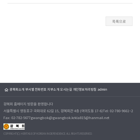
광복회소개
부서별 전화번호
지부소개
오시는길
개인정보처리방침
admin
광복회 홈페이지 방문을 환영합니다
서울특별시 영등포구 국회대로 62길 15, 광복회관 4층 (여의도동 17-6)
Tel: 02-780-9661~2
Fax: 02-782-5677
gwangbok@gwangbok.kr
kla815@hanmail.net
COPYRIGHT(C). HERITAGE OF KOREAN INDEPENDENCE. ALL RIGHTS RESERVED.