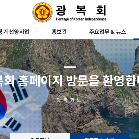
정기 선양사업
홍보관
주요업무 & 뉴스
복회 홈페이지 방문을 환영
광복회보