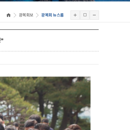
광복회보
광복회 뉴스룸
”