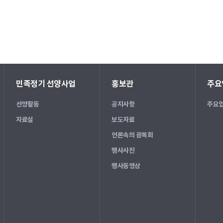
민족정기 선양사업
홍보관
주요
선양활동
공지사항
주요업
자료실
보도자료
언론속의 광복회
행사사진
행사동영상