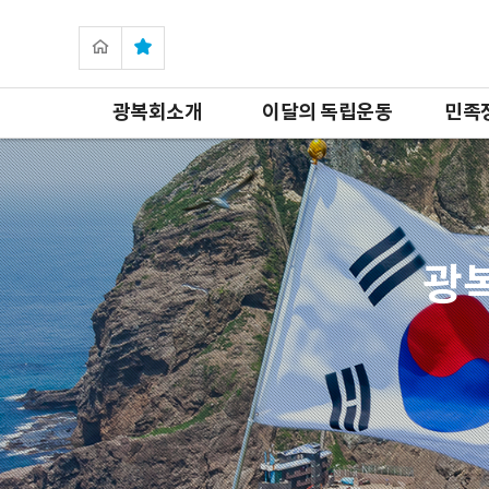
광복회소개
이달의 독립운동
민족
광