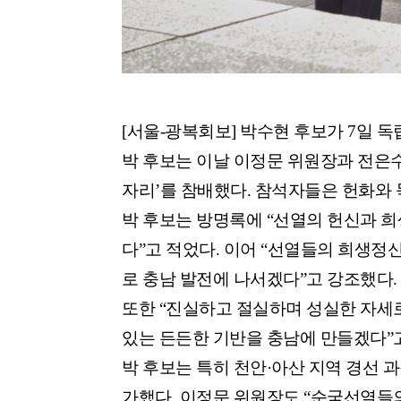
[서울-광복회보] 박수현
후보가 7일
독
박 후보는 이날
이정문
위원장과 전은수 
자리’를 참배했다. 참석자들은 헌화와
박 후보는 방명록에 “선열의 헌신과 희
다”고 적었다. 이어 “선열들의 희생정
로 충남 발전에 나서겠다”고 강조했다.
또한 “진실하고 절실하며 성실한 자세
있는 든든한 기반을 충남에 만들겠다”고
박 후보는 특히 천안·아산 지역 경선 
가했다. 이정문 위원장도 “순국선열들의