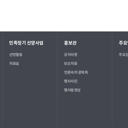
민족정기 선양사업
홍보관
주요
선양활동
공지사항
주요업
자료실
보도자료
언론속의 광복회
행사사진
행사동영상