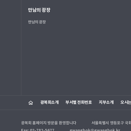
만남의 광장
만남의 광장
광복회소개
부서별 전화번호
지부소개
오시
광복회 홈페이지 방문을 환영합니다
서울특별시 영등포구 국회대로
Fax: 02-782-5677
gwangbok@gwangbok.kr