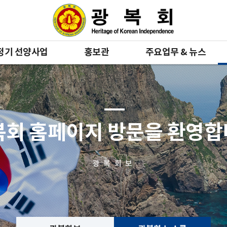
정기 선양사업
홍보관
주요업무 & 뉴스
복회 홈페이지 방문을 환영
광복회보