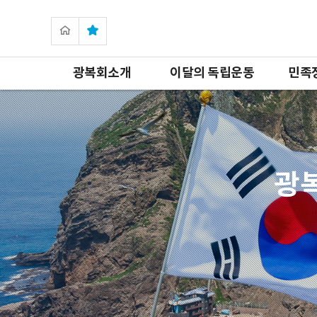
광복회소개
이달의 독립운동
민족
광