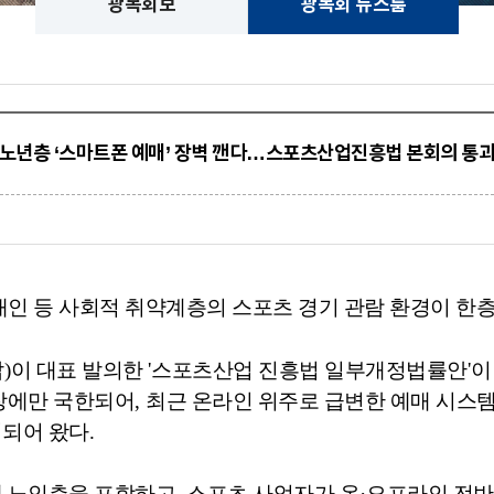
광복회보
광복회 뉴스룸
노년층 ‘스마트폰 예매’ 장벽 깬다…스포츠산업진흥법 본회의 통
애인 등 사회적 취약계층의 스포츠 경기 관람 환경이 한
갑
)
이 대표 발의한
'
스포츠산업 진흥법 일부개정법률안
'
이
장에만 국한되어
,
최근 온라인 위주로 급변한 예매 시스
기되어 왔다
.
에 노인층을 포함하고
,
스포츠 사업자가 온
·
오프라인 전반