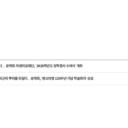
… 광복회·자생의료재단, ‘2026학년도 장학증서 수여식’ 개최
 국군의 뿌리를 되짚다…광복회, ‘병오의병 120주년 기념 학술회의’ 성료