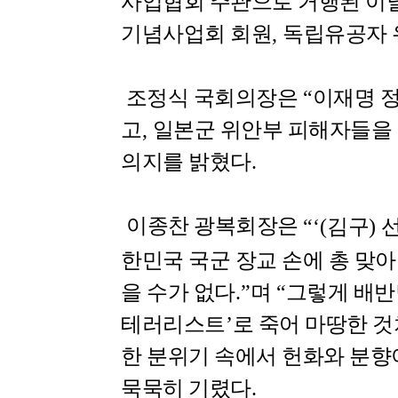
사업협회 주관으로 거행된 이
기념사업회 회원
,
독립유공자 
조정식 국회의장은
“
이재명 
고
,
일본군 위안부 피해자들을
의지를 밝혔다
.
이종찬 광복회장은
“‘(
김구
)
한민국 국군 장교 손에 총 맞
을 수가 없다
.”
며
“
그렇게 배반
테러리스트
’
로 죽어 마땅한 
한 분위기 속에서 헌화와 분향
묵묵히 기렸다
.