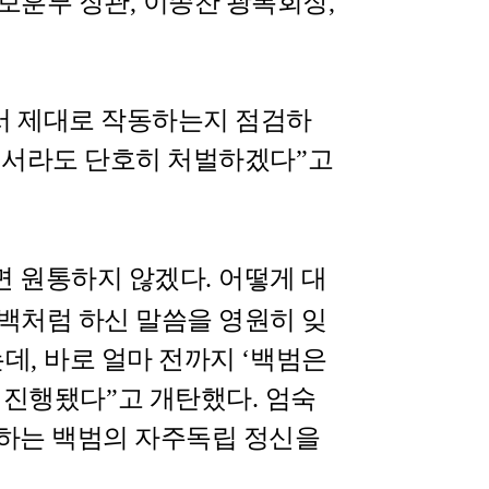
보훈부 장관
,
이종찬 광복회장
,
서 제대로 작동하는지 점검하
해서라도 단호히 처벌하겠다
”
고
면 원통하지 않겠다
.
어떻게 대
백처럼 하신 말씀을 영원히 잊
는데
,
바로 얼마 전까지
‘
백범은
가 진행됐다
”
고 개탄했다
.
엄숙
통하는 백범의 자주독립 정신을