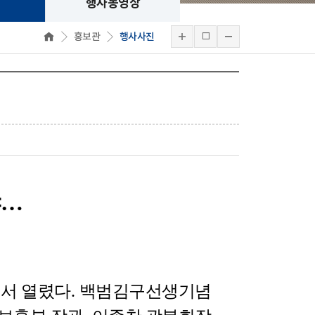
행사동영상
홍보관
행사사진
야
…
서 열렸다
.
백범김구선생기념