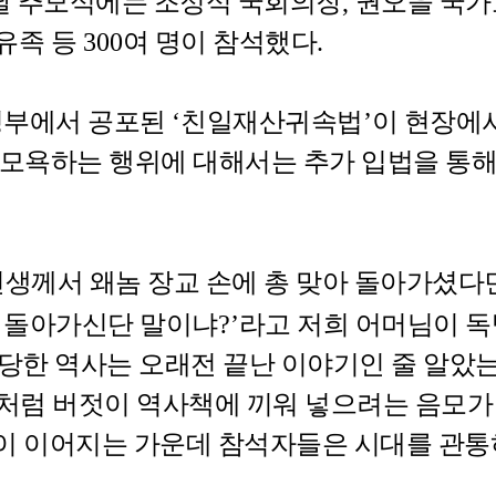
날 추모식에는 조정식 국회의장
,
권오을 국가
유족 등
300
여 명이 참석했다
.
정부에서 공포된
‘
친일재산귀속법
’
이 현장에
 모욕하는 행위에 대해서는 추가 입법을 통
선생께서 왜놈 장교 손에 총 맞아 돌아가셨다
아 돌아가신단 말이냐
?’
라고 저희 어머님이 독
당한 역사는 오래전 끝난 이야기인 줄 알았
것처럼 버젓이 역사책에 끼워 넣으려는 음모
이 이어지는 가운데 참석자들은 시대를 관