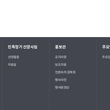
민족정기 선양사업
홍보관
주요
선양활동
공지사항
주요업
자료실
보도자료
언론속의 광복회
행사사진
행사동영상