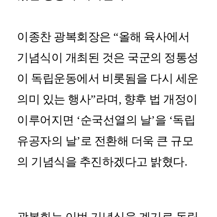
이종찬 광복회장은
“
올해 육사에서
기념식이 개최된 것은 국군의 정통성
이 독립운동에서 비롯됨을 다시 세운
의미 있는 행사
”
라며
,
향후 법 개정이
이루어지면
‘
순국선열의 날
’
을
‘
독립
유공자의 날
’
로 전환해 더욱 큰 규모
의 기념식을 추진하겠다고 밝혔다
.