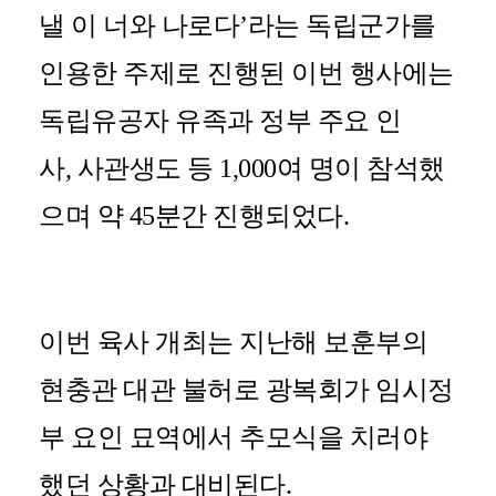
낼 이 너와 나로다
’
라는 독립군가를
인용한 주제로 진행된 이번 행사에는
독립유공자 유족과 정부 주요 인
사
,
사관생도 등
1,000
여 명이 참석했
으며 약
45
분간 진행되었다
.
이번 육사 개최는 지난해 보훈부의
현충관 대관 불허로 광복회가 임시정
부 요인 묘역에서 추모식을 치러야
했던 상황과 대비된다
.