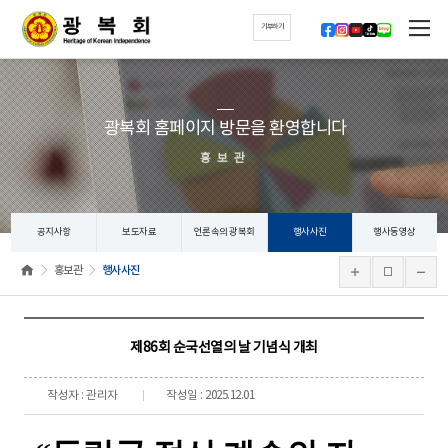
기부하기
광복회 홈페이지 방문을 환영합니다
홍보관
공지사항
보도자료
언론속의 광복회
행사사진
행사동영상
홍보관
행사사진
제86회 순국선열의 날 기념식 개최
작성자 : 관리자
작성일 : 2025.12.01