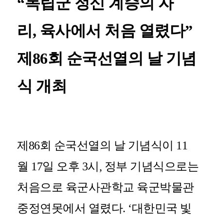
“
독립군 정신 계승의 자
리
,
육사에서 처음 열렸다
”
제
86
회 순국선열의 날 기념
식 개최
제
86
회 순국선열의 날 기념식이
11
월
17
일 오후
3
시
,
정부 기념식으로는
처음으로 육군사관학교 육군박물관
중정연못에서 열렸다
. ‘
대한민국 빛