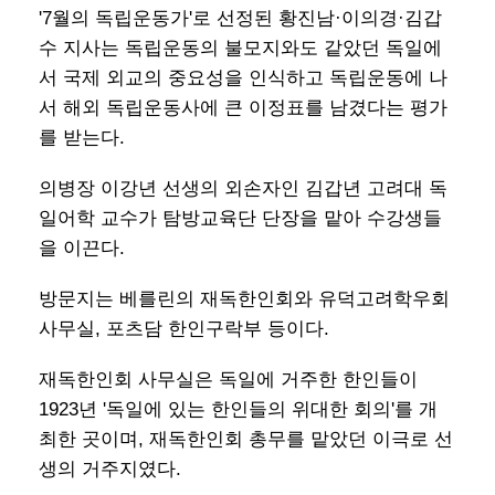
'7월의 독립운동가'로 선정된 황진남·이의경·김갑
수 지사는 독립운동의 불모지와도 같았던 독일에
서 국제 외교의 중요성을 인식하고 독립운동에 나
서 해외 독립운동사에 큰 이정표를 남겼다는 평가
를 받는다.
의병장 이강년 선생의 외손자인 김갑년 고려대 독
일어학 교수가 탐방교육단 단장을 맡아 수강생들
을 이끈다.
방문지는 베를린의 재독한인회와 유덕고려학우회
사무실, 포츠담 한인구락부 등이다.
재독한인회 사무실은 독일에 거주한 한인들이
1923년 '독일에 있는 한인들의 위대한 회의'를 개
최한 곳이며, 재독한인회 총무를 맡았던 이극로 선
생의 거주지였다.