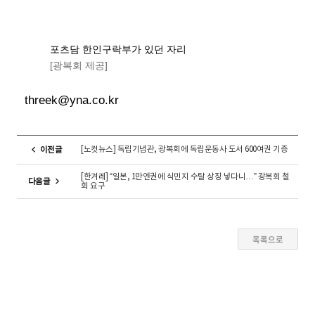
포츠담 한인구락부가 있던 자리
[광복회 제공]
threek@yna.co.kr
[노컷뉴스] 독립기념관, 광복회에 독립운동사 도서 600여권 기증
이전글
[한겨레] “일본, 1만엔권에 식민지 수탈 상징 넣다니…” 광복회 철
다음글
회 요구