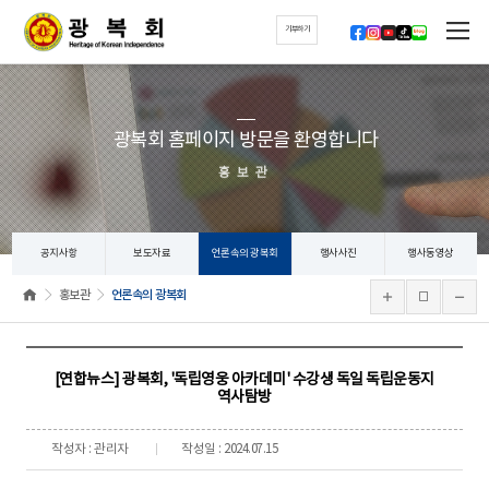
기부하기
광복회 홈페이지 방문을 환영합니다
홍보관
공지사항
보도자료
언론속의 광복회
행사사진
행사동영상
홍보관
언론속의 광복회
[연합뉴스] 광복회, '독립영웅 아카데미' 수강생 독일 독립운동지
역사탐방
작성자 : 관리자
작성일 : 2024.07.15