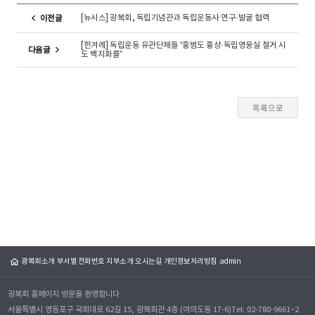
자
[뉴시스] 광복회, 독립기념관과 독립운동사 연구·발굴 협력
이전글
프
로
[한겨레] 독립운동 유관단체들 “홍범도 흉상·독립영웅실 철거 시
다음글
필
도 백지화를”
광복회소개
부서별 전화번호
지부소개
오시는길
개인정보처리방침
admin
광복회 홈페이지 방문을 환영합니다
서울특별시 영등포구 국회대로 62길 15, 광복회관 4층 (여의도동 17-6)
Tel: 02-780-9661~2