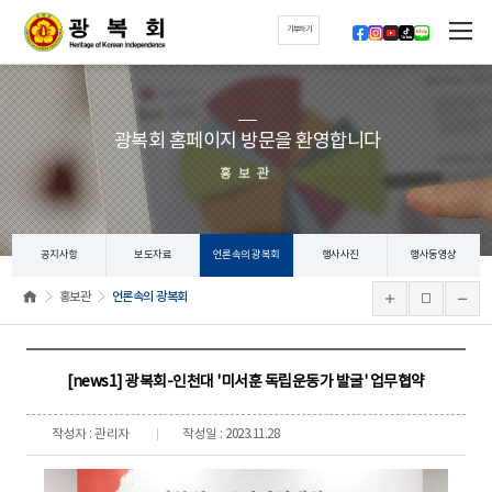
기부하기
광복회 홈페이지 방문을 환영합니다
홍보관
공지사항
보도자료
언론속의 광복회
행사사진
행사동영상
홍보관
언론속의 광복회
[news1] 광복회-인천대 '미서훈 독립운동가 발굴' 업무협약
작성자 : 관리자
작성일 : 2023.11.28