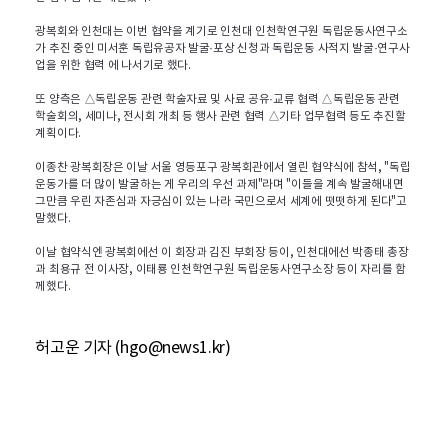
광복회와 인천대는 이번 협약을 계기로 인천대 인천학연구원 독립운동사연구소
가 추진 중인 미서훈 독립유공자 발굴·포상 신청과 독립운동 사적지 발굴·연구사
업을 위한 협력 에 나서기로 했다.
또 양측은 △독립운동 관련 학술자료 및 사료 공유·교류 협력 △독립운동 관련
학술회의, 세미나, 전시회 개최 등 행사 관련 협력 △기타 업무협력 등도 추진할
계획이다.
이종찬 광복회장은 이날 서울 영등포구 광복회관에서 열린 협약식에 참석, "독립
운동가를 더 많이 발굴하는 게 우리의 우선 과제"라며 "이들을 계속 발굴해내면
그만큼 우린 자존심과 자긍심이 있는 나라 국민으로서 세계에 떳떳하게 된다"고
말했다.
이날 협약식엔 광복회에선 이 회장과 김진 부회장 등이, 인천대에선 박종태 총장
과 최용규 전 이사장, 이태룡 인천학연구원 독립운동사연구소장 등이 자리를 함
께했다.
허고운 기자 (hgo@news1.kr)
기