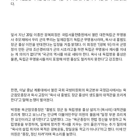
다.
앞서 지난 20일 이종찬 광복회장은 국립서울현충원에서 열린 대한독립군 무명용
사 추모제에서 우리 군의 뿌리는 일제강점기 독립군 무명용사라며, 육사 내 홍범도
장군 흉상 이전을 반대한다는 입장을 거듭 밝혔다. 이 회장은 “(광복 뒤) 미국 군정
청이 만든 군대 조선경비대가 군의 시초라고들 하면 독립군 무명용사 제사를 지내
는 게 의미가 없다”며 “국군의 역사를 바로 세워야 한다. 육사 내 독립영웅 흉상은
물론, 독립군 무명용사들까지 포함해 어떤 흉상도 철거하지 못한다”고 강조했다.
한편, 이날 충남 계룡대에서 열린 국회 국방위원회의 육군본부 국정감사에서는 육
군참모총장과 육사 교장이 “육사 내 홍범도 장군 흉상이 생도들의 대적관을 흐리게
한다”고 말해 논쟁이 벌어졌다.
박정환 육군참모총장은 “홍범도 장군 등 독립영웅 흉상 설치가 (육사의) 대적관을
흐리게 했다고 보느냐”는 안규백 더불어민주당 의원의 물음에 “일정 부분 흐리게
한 요인이라고 생각한다”고 답변했다. 그는 “육군총장이 헌법 정신을 부정하고 독
립영웅을 부정하며, 일제에 항거한 역사를 지우는 것이 옳은가”라는 추가 질의에
“육사의 설립 취지와 목적은 광복운동, 항일운동 학교가 아니다”라고 했다. 이에 안
의원은 “총장, 정신 차려”라며 목소리를 높였다.