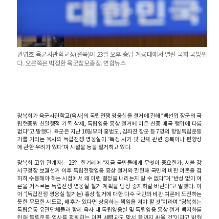
권영호 육군사관학교장(왼쪽)이 23일 오후 충남 계룡대에서 열린 국회 국방위원
다. 오른쪽은 박정환 육군참모총장. 연합뉴스
광복회가 육군사관학교(육사)의 독립전쟁 영웅실을 철거에 관해 “백선엽 장군의 국
립현충원 친일행적 기록 삭제, 독립영웅 흉상 철거에 이은 신종 매국 행위에 다름
없다”고 말했다. 육군은 지난 16일부터 홍범도, 김좌진 장군 등 7명의 항일독립운동
가를 기리는 육사의 독립전쟁 영웅실이 “특정 시기 및 단체 관련 중복이나 편향성
에 관한 우려가 있다”며 시설물 등을 철거하고 있다.
광복회 고위 관계자는 23일 한겨레에 “지금 국민들에게 무엇이 중요한가. 서울 강
서구청장 보궐선거 이후 독립전쟁영웅 흉상 철거와 관련해 국민의 비판 여론을 겸
허히 수용해야 하는 시점에서 왜 이런 결정을 내리는지 알 수 없다”며 “반성 없이 여
론을 거스르는 독립전쟁 영웅실 철거 계획을 당장 중지하길 바란다”고 말했다. 이
어 “(독립전쟁 영웅실 철거는) 흉상 철거에 대한 다수 국민의 비판 여론에 도전하는
듯한 무모한 시도로, 배후가 있다면 상응하는 책임을 져야 할 것”이라며 “광복회는
독립운동 유관단체들과 함께 육사 내 독립영웅실 및 독립영웅 흉상 철거 백지화를
위해 독립운동 역사를 폄훼하는 어떤 세력과도 맞서 끝까지 싸울 것”이라고 밝혔