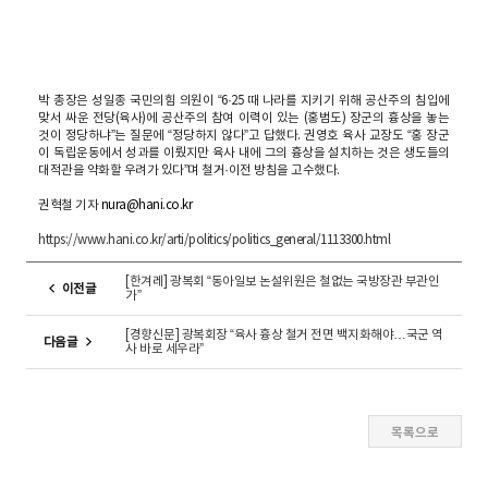
박 총장은 성일종 국민의힘 의원이 “6·25 때 나라를 지키기 위해 공산주의 침입에
맞서 싸운 전당(육사)에 공산주의 참여 이력이 있는 (홍범도) 장군의 흉상을 놓는
것이 정당하냐”는 질문에 “정당하지 않다”고 답했다. 권영호 육사 교장도 “홍 장군
이 독립운동에서 성과를 이뤘지만 육사 내에 그의 흉상을 설치하는 것은 생도들의
대적관을 약화할 우려가 있다”며 철거·이전 방침을 고수했다.
권혁철 기자
nura@hani.co.kr
https://www.hani.co.kr/arti/politics/politics_general/1113300.html
[한겨레] 광복회 “동아일보 논설위원은 철없는 국방장관 부관인
이전글
가”
[경향신문] 광복회장 “육사 흉상 철거 전면 백지화해야…국군 역
다음글
사 바로 세우라”