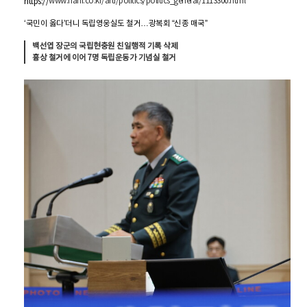
www.hani.co.kr/arti/politics/politics_general/1113300.html
https://
‘국민이 옳다’더니 독립영웅실도 철거…광복회 “신종 매국”
백선엽 장군의 국립현충원 친일행적 기록 삭제
흉상 철거에 이어 7명 독립운동가 기념실 철거