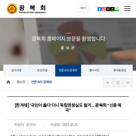
기부하기
광복회 홈페이지 방문을 환영합니다
홍보관
공지사항
보도자료
언론속의 광복회
행사사진
행사동영상
홍보관
언론속의 광복회
[한겨레] ‘국민이 옳다’더니 독립영웅실도 철거…광복회 “신종 매
국”
작성자 : 관리자
작성일 : 2023.10.25