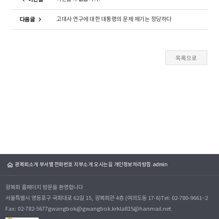
고대사 연구에 대한 대통령의 문제 제기는 정당하다
다음글
광복회소개
부서별 전화번호
지부소개
오시는길
개인정보처리방침
admin
광복회 홈페이지 방문을 환영합니다
서울특별시 영등포구 국회대로 62길 15, 광복회관 4층 (여의도동 17-6)
Tel: 02-780-9661~2
Fax: 02-782-5677
gwangbok@gwangbok.kr
kla815@hanmail.net