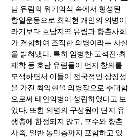
남 유림의 위기의식 속에서 형성된
항일운동으로 최익현 개인의 의병이
라기보다 호남지역 유림과 향촌사회
가 결합하여 조직한 의병이라는 사실
을 밝혀냈다
.
특히 임병찬
·
고석진
·
최
제학 등 호남 유림들이 먼저 창의를
모색하면서 이들이 전국적인 상징성
을 가진 최익현을 의병장으로 추대함
으로써 태인의병이 성립하였다고 보
았다
.
또한 의병의 구성원이 단지 유
생층에 한정되지 않고
,
포수와 향촌
사족
,
일반 농민층까지 포함하고 있