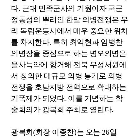
다
.
근대 민족군사의 기원이자 국군
정통성의 뿌리인 한말 의병전쟁은 우
리 독립운동사에서 매우 중요한 위치
를 차지한다
.
특히 최익현과 임병찬
의병장을 중심으로 하는 병오의병은
을사늑약에 항거해 전북 무성서원에
서 창의한 대규모 의병 봉기로 의병
전쟁을 호남지방 전역으로 확대하는
기폭제가 되었다
.
이를 기념하는 학
술회의가 광복회 주최로 열린다
.
광복회
(
회장 이종찬
)
는 오는
26
일