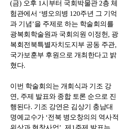
(
금
)
오후
1
시부터 국회박물관
2
층 체
험관에서
‘
병오의병
120
주년 그 기억
과 기념
’
을 주제로 하는 학술회의를
광복회학술원과 국회의원 이정헌
,
광
복회전북특별자치도지부 공동 주관
,
국가보훈부 후원으로 개최한다고 밝
혔다
.
이번 학술회의는 개회식과 기조 강
연
,
주제 발표와 종합 토론 순으로 진
행된다
.
기조 강연은 김상기 충남대
명예교수가
‘
전북 병오창의의 역사적
위상과 현창사업
’,
제
1
주제 발표는