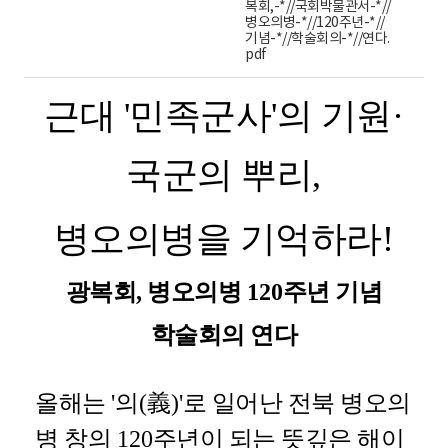
복회,-*//국회박물관서-*//
병오의병-*//120주년-*//
기념-*//학술회의-*//연다.
pdf
근대 '민족군사'의 기원
·
국군의 뿌리
,
병오의병을 기억하라
!
광복회, 병오의병
120
주년 기념
학술회의 연다
올해는
'
의
(
義
)'
로 일어난 전북 병오의
병 창의
120
주년이 되는 뜻깊은 해이