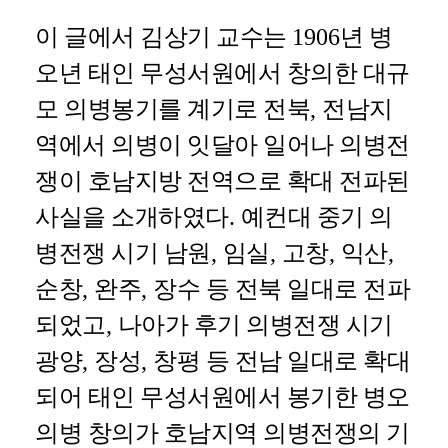
이 글에서 김상기 교수는
1906
년 병
오년 태인 무성서원에서 창의한 대규
모 의병봉기를 계기로 전북
,
전남지
역에서 의병이 잇달아 일어나 의병전
쟁이 호남지방 전역으로 확대 전파된
사실을 소개하였다
.
예컨대 중기 의
병전쟁 시기 남원
,
임실
,
고창
,
익산
,
순창
,
완주
,
장수 등 전북 일대로 전파
되었고
,
나아가 후기 의병전쟁 시기
광양
,
장성
,
창평 등 전남 일대로 확대
되어 태인 무성서원에서 봉기한 병오
의병 창의가 호남지역 의병전쟁의 기