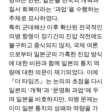
명하는 한편
,
일본을 한국의 개혁과
질서 회복이라는
‘
과업
’
을 수행하는
주체로 묘사하였다
.
특히 군대해산 이후 확산된 전국적인
의병 항쟁이 장기간의 진압 작전에도
불구하고 종식되지 않자
,
국제 여론
으로부터 일본군의 가혹한 진압 방식
에 대한 비판과 함께 일본의 통치 역
량에 대한 의문이 제기되었다
.
이에
『
더 타임즈
』
는 논의의 초점을 다시
일본의
‘
개혁
’
과
‘
문명화 과업
’
에 두
며 일본을 비호하지만
,
의병 문제는
이미 일본 통치의 성패와 역량을 가