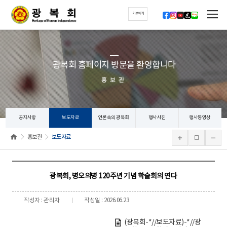
기부하기
광복회 홈페이지 방문을 환영합니다
홍보관
공지사항
보도자료
언론속의 광복회
행사사진
행사동영상
홍보관
보도자료
광복회, 병오의병 120주년 기념 학술회의 연다
작성자 : 관리자
작성일 : 2026.06.23
(광복회-*//보도자료)-*//광