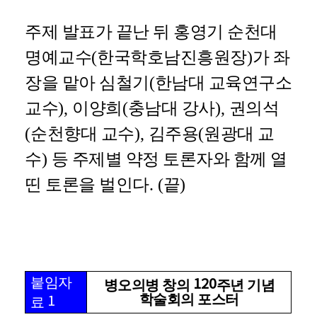
주제 발표가 끝난 뒤 홍영기 순천대
명예교수
(
한국학호남진흥원장
)
가 좌
장을 맡아 심철기
(
한남대 교육연구소
교수
),
이양희
(
충남대 강사
),
권의석
(
순천향대 교수
),
김주용
(
원광대 교
수
)
등 주제별 약정 토론자와 함께 열
띤 토론을 벌인다
.
(
끝
)
붙임자
120
병오의병 창의
주년 기념
학술회의 포스터
1
료