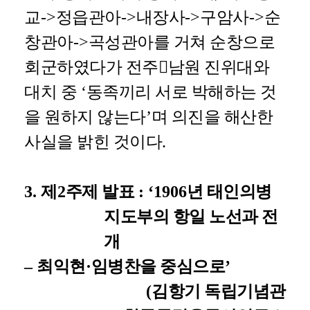
교
->
정읍관아
->
내장사
->
구암사
->
순
창관아
->
곡성관아를 거쳐 순창으로
회군하였다가 전주

남원 진위대와
대치 중
‘
동족끼리 서로 박해하는 것
을 원하지 않는다
’
며 의진을 해산한
사실을 밝힌 것이다
.
3.
제
2
주제 발표
: ‘1906
년 태인의병
지도부의 항일 노선과 전
개
–
최익현
·
임병찬을 중심으로
’
(
김항기 독립기념관