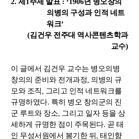
2.
제
1
주제 발표
: ‘1906
년 병오창의
의병의 구성과 인적 네트
워크
’
(
김건우 전주대 역사콘텐츠학과
교수
)
이 글에서 김건우 교수는 병오의병
창의의 준비와 전개과정
,
의병의 규
모와 조직
,
그리고 인적 네트워크를
규명하였다
.
특히 병오 창의군의 진
군 루트와 장소
,
그리고 일자 등을 상
세하게 규명한 점이 주목된다
.
곧 태
인 무성서원에서 봉기한 뒤
,
태인향