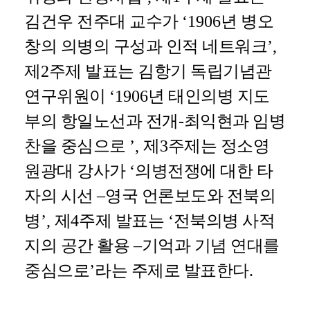
김건우 전주대 교수가
‘1906
년 병오
창의 의병의 구성과 인적 네트워크
’,
제
2
주제 발표는 김항기 독립기념관
연구위원이
‘1906
년 태인의병 지도
부의 항일노선과 전개
-
최익현과 임병
찬을 중심으로
’,
제
3
주제는 정소영
원광대 강사가
‘
의병전쟁에 대한 타
자의 시선
–
영국 언론보도와 전북의
병
’,
제
4
주제 발표는
‘
전북의병 사적
지의 공간 활용
–
기억과 기념 연대를
중심으로
’
라는 주제로 발표한다
.