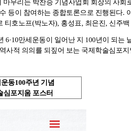
마무리는 박찬승 기념사업회 회장의 사회
수 등이 참여하는 종합토론으로 진행된다
.
르 티호노프
(
박노자
),
홍성표
,
최은진
,
신주백
년
6·10
만세운동이 일어난 지
100
년이 되는 
고 역사적 의의를 되짚어 보는 국제학술심포
세운동
100
주년 기념
술심포지움 포스터