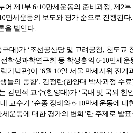
누어 제
1
부
6·10
만세운동의 준비과정
,
제
2
부
10
만세운동의 보도와 평가 순으로 진행된다
론을 벌인다
.
동국대
)
가
‘
조선공산당 및 고려공청
,
천도교 
선학생과학연구회 등 학생층의
6·10
만세운
독립기념관
)
이
‘6
월
10
일 서울 만세시위 전개
생들의 동향
’,
김정란
(
한양대 박사과정 수료
는 김민석 교수
(
한양대
)
가
‘
국내 및 국외 한
쿄대 교수가
‘
순종 장례와
6·10
만세운동에 대한
만세운동에 대한 평가의 변화
’
란 주제로 발