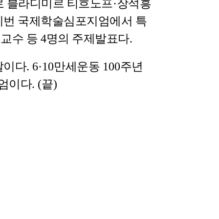
로 블라디미르 티흐노프
·
장석흥
이번 국제학술심포지엄에서 특
 교수 등
4
명의 주제발표다
.
날이다
. 6·10
만세운동
100
주년
지엄이다
. (
끝
)