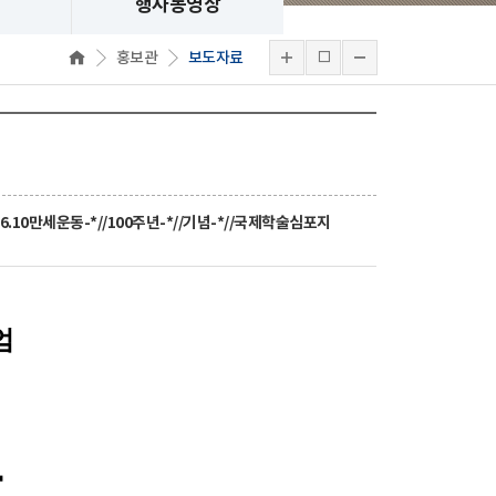
행사동영상
홍보관
보도자료
//6.10만세운동-*//100주년-*//기념-*//국제학술심포지
엄
로