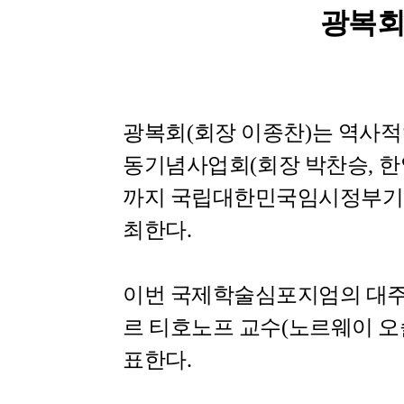
광복
광복회
(
회장 이종찬
)
는
역사
동기념사업회
(
회장 박찬승
,
한
까지 국립대한민국임시정부기
최한다
.
이번 국제학술심포지엄의 대
르 티호노프 교수
(
노르웨이 오
표한다
.