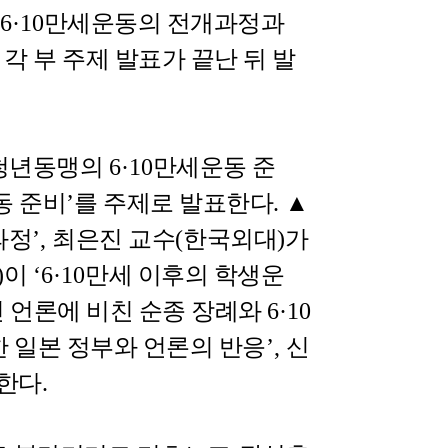
6·10
만세운동의 전개과정과
.
각 부 주제 발표가 끝난 뒤 발
청년동맹의
6·10
만세운동 준
동 준비
’
를 주제로 발표한다
.
▲
과정
’,
최은진 교수
(
한국외대
)
가
)
이
‘6·10
만세 이후의 학생운
인 언론에 비친 순종 장례와
6·10
 일본 정부와 언론의 반응
’,
신
표한다
.