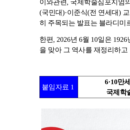
이와관련
,
국제학술심포지엄의 
(
국민대
)·
이준식
(
전 연세대
)
교
히 주목되는 발표는 블라디미
한편
, 2026
년
6
월
10
일은
1926
을 맞아 그 역사를 재정리하
6·10
만
붙임자료
1
국제학