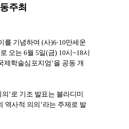
공동주최
이를 기념하여
(
사
)6·10
만세운
으로 오는
6
월
5
일
(
금
) 10
시
~18
시
 국제학술심포지엄
’
을 공동 개
의의
’
로 기조 발표는 블라디미
 역사적 의의
’
라는 주제로 발