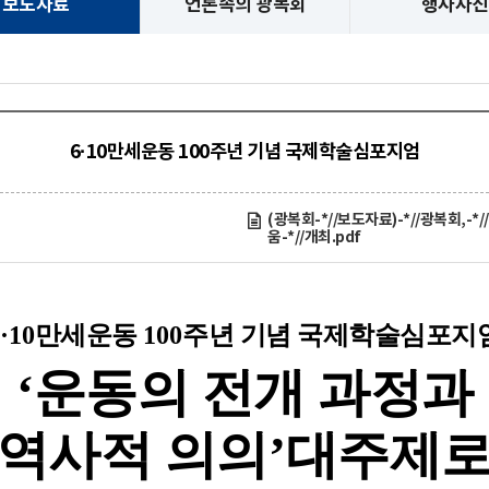
보도자료
언론속의 광복회
행사사진
6·10만세운동 100주년 기념 국제학술심포지엄
(광복회-*//보도자료)-*//광복회,-*
움-*//개최.pdf
·10
만세운동
100
주년 기념 국제학술심포지
‘
운동의 전개 과정과
역사적 의의
’
대주제