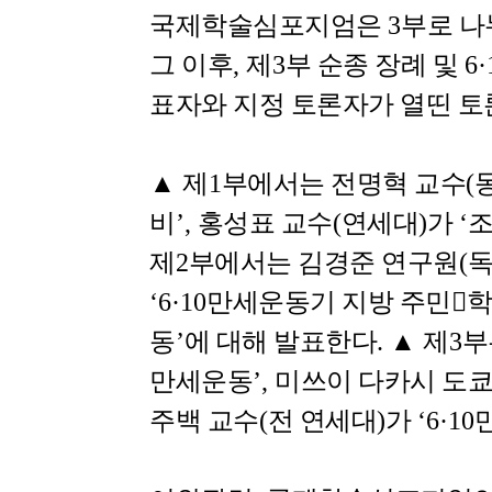
국제학술심포지엄은
3
부로 나
그 이후
,
제
3
부 순종 장례 및
6·
표자와 지정 토론자가 열띤 토
▲
제
1
부에서는 전명혁 교수
(
비
’,
홍성표 교수
(
연세대
)
가
‘
조
제
2
부에서는 김경준 연구원
(
‘6·10
만세운동기 지방 주민

학
동
’
에 대해 발표한다
.
▲
제
3
부
만세운동
’,
미쓰이 다카시 도
주백 교수
(
전 연세대
)
가
‘6·10