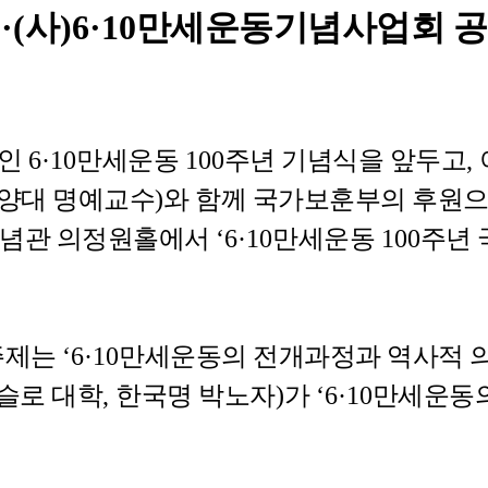
회
·(
사
)6·10
만세운동기념사업회 
적인
6
·
10
만세운동
100
주년 기념식을 앞두고
,
양대 명예교수
)
와 함께 국가보훈부의 후원
념관 의정원홀에서
‘6·10
만세운동
100
주년
주제는
‘6·10
만세운동의 전개과정과 역사적 
슬로 대학
,
한국명 박노자
)
가
‘6·10
만세운동의