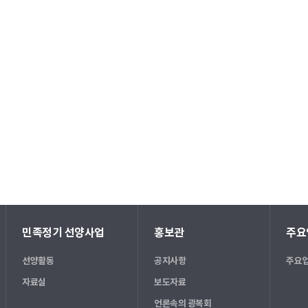
민족정기 선양사업
홍보관
주요
선양활동
공지사항
주요업
자료실
보도자료
언론속의 광복회