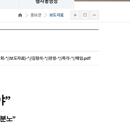
행사동영상
홍보관
보도자료
회-*//보도자료)-*//김형석-*//관장-*//즉각-*//해임.pdf
야
”
 분노
”