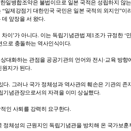
“
한일병합조약은 불법이므로 일본 국적은 성립하지 않
는
“
일제강점기 대한민국 국민은 일본 국적의 외지인
”
이라
 데 앞장을 서 왔다
.
 차이
’
가 아니다
.
이는 독립기념관법 제
1
조가 규정한
‘
민
정면으로 충돌하는 역사인식이다
.
 상대화하는 관점을 공공기관의 언어와 전시
·
교육 방향
진원지가 된다
.
있다
.
그러나 국가 정체성과 역사관의 훼손은 기관의 존
독립기념관장으로서의 자격을 이미 상실했다
.
각적인 사퇴를 강력히 요구한다
.
국 정체성의 근원지인 독립기념관을 방치해 온 국가보훈