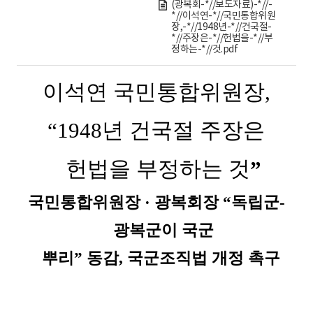
(광복회-*//보도자료)-*//-
*//이석연-*//국민통합위원
장,-*//1948년-*//건국절-
*//주장은-*//헌법을-*//부
정하는-*//것.pdf
이석연 국민통합위원장
,
“1948
년 건국절 주장은
헌법을 부정하는 것
”
국민통합위원장
·
광복회장
“
독립군
-
광복군이 국군
뿌리
”
동감
,
국군조직법 개정 촉구