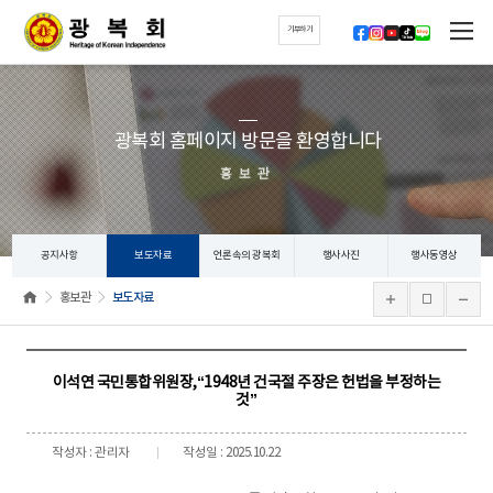
기부하기
광복회 홈페이지 방문을 환영합니다
홍보관
공지사항
보도자료
언론속의 광복회
행사사진
행사동영상
홍보관
보도자료
이석연 국민통합위원장,“1948년 건국절 주장은 헌법을 부정하는
것”
작성자 : 관리자
작성일 : 2025.10.22