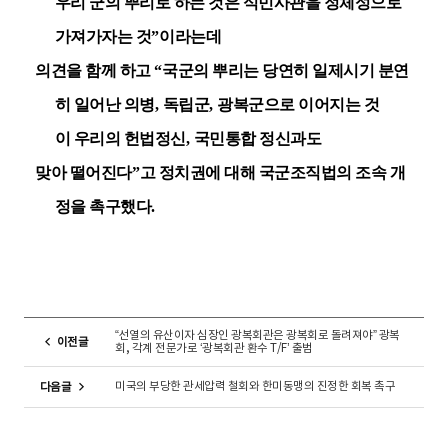
우리 군의 뿌리로 하는 것은 식민사관을 정체성으로
가져가자는 것
”
이라는데
의견을 함께 하고
“
국군의 뿌리는 당연히 일제시기 분연
히 일어난 의병
,
독립군
,
광복군으로
이어지는 것
이
우리의 헌법정신
,
국민통합 정신과도
맞아
떨어진다
”
고 정치권에 대해 국군조직법의 조속 개
정을 촉구했다
.
“선열의 유산이자 심장인 광복회관은 광복회로 돌려져야” 광복
이전글
회, 각계 전문가로 ‘광복회관 환수 T/F’ 출범
미국의 부당한 관세압력 철회와 한미동맹의 진정한 회복 촉구
다음글