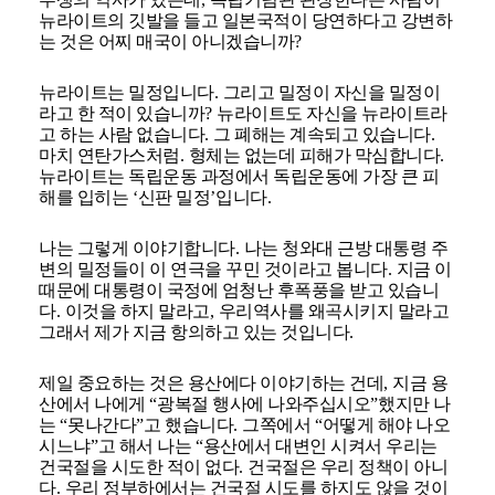
뉴라이트의 깃발을 들고 일본국적이 당연하다고 강변하
는 것은 어찌 매국이 아니겠습니까
?
뉴라이트는 밀정입니다
.
그리고 밀정이 자신을 밀정이
라고 한 적이 있습니까
?
뉴라이트도 자신을 뉴라이트라
고 하는 사람 없습니다
.
그 폐해는 계속되고 있습니다
.
마치 연탄가스처럼
.
형체는 없는데 피해가 막심합니다
.
뉴라이트는 독립운동 과정에서 독립운동에 가장 큰 피
해를 입히는
‘
신판 밀정
’
입니다
.
나는 그렇게 이야기합니다
.
나는 청와대 근방 대통령 주
변의 밀정들이 이 연극을 꾸민 것이라고 봅니다
.
지금 이
때문에 대통령이 국정에 엄청난 후폭풍을 받고 있습니
다
.
이것을 하지 말라고
,
우리역사를 왜곡시키지 말라고
그래서 제가 지금 항의하고 있는 것입니다
.
제일 중요하는 것은 용산에다 이야기하는 건데
,
지금 용
산에서 나에게
“
광복절 행사에 나와주십시오
”
했지만 나
는
“
못나간다
”
고 했습니다
.
그쪽에서
“
어떻게 해야 나오
시느냐
”
고 해서 나는
“
용산에서 대변인 시켜서 우리는
건국절을 시도한 적이 없다
.
건국절은 우리 정책이 아니
다
.
우리 정부하에서는 건국절 시도를 하지도 않을 것이