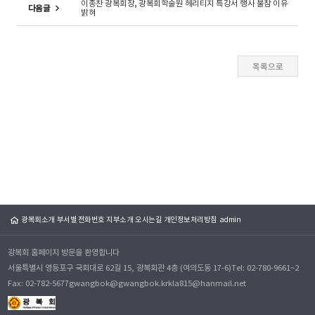
이종찬 광복회장, 광복회학술원 헤리티지 특강서 행사 불참 이유
다음글
밝혀
광복회소개
부서별 전화번호
지부소개
오시는길
개인정보처리방침
admin
광복회 홈페이지 방문을 환영합니다
서울특별시 영등포구 국회대로 62길 15, 광복회관 4층 (여의도동 17-6)
Tel: 02-780-9661~2
Fax: 02-782-5677
gwangbok@gwangbok.kr
kla815@hanmail.net