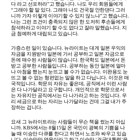
다 라고 선포하라
”
고 했습니다
.
나도 우리 회원들에게
“
그래야 할 말 있다
.
그래야 나도 건국절 안한댄다 그러
니까 가자 이렇게 이야기할 수 있지 않느냐
”
고 했습니다
.
나는 그런 조건이 충족되지 않은 한 도저히 후손들에게
참석하라고 이야기 할 수도 없다고 잘라 말했습니다
.
지
금 첨예하게 대립되고 있습니다
.
가증스런 일이 있습니다
.
뉴라이트는 대게 일본 우익의
자금을 지원받아 일본에 가서 공부하고 일본 자금으로
돈에 매수된 사람들이 많습니다
.
한국학도 일본에서 돈
받고 공부한 사람들입니다
.
공부하는 동안 일본에 얼마
나 아첨을 했는지 눈뜨고 볼 수가 없습니다
.
이완용도 눈
뜨고 볼 수 없는 형편없는 말을 하고 다닙니다
.
이것은 매
국적입니다
.
학문의 자유는 좋은데
,
공직에서 이런 사람
은 다 나가달라고 요구합니다
.
개인적으로 학문으로서
는 자유지만 공직에서는 다 나가라고 하는 것입니다
.
우
리 세금으로 하는 자리는 나가달라는 건데 그걸 내가 주
장하는 겁니다
.
요새 그 뉴라이트라는 사람들이 무슨 책을 썼는지 아십
니까
. KBS
에서는
8
월
15
일 온 국민이 광복의 기쁨을 나
눌 때 이승만 다큐를 한다고 하면서 노조와 싸우고 있습
니다
.
이승만만 영웅이라고 하고 이승만
‘
건국대통령
’
을