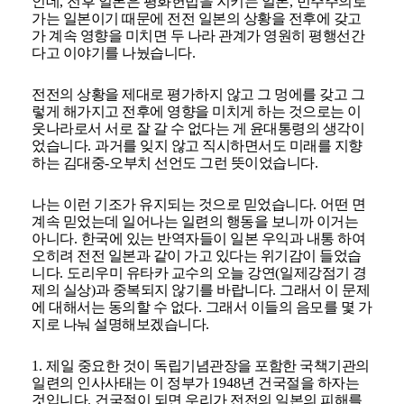
인데
,
전후 일본은 평화헌법을 지키는 일본
,
민주주의로
가는 일본이기 때문에 전전 일본의 상황을 전후에 갖고
가 계속 영향을 미치면 두 나라 관계가 영원히 평행선간
다고 이야기를 나눴습니다
.
전전의 상황을 제대로 평가하지 않고 그 멍에를 갖고 그
렇게 해가지고 전후에 영향을 미치게 하는 것으로는 이
웃나라로서 서로 잘 갈 수 없다는 게 윤대통령의 생각이
었습니다
.
과거를 잊지 않고 직시하면서도 미래를 지향
하는 김대중
-
오부치 선언도 그런 뜻이었습니다
.
나는 이런 기조가 유지되는 것으로 믿었습니다
.
어떤 면
계속 믿었는데 일어나는 일련의 행동을 보니까 이거는
아니다
.
한국에 있는 반역자들이 일본 우익과 내통 하여
오히려 전전 일본과 같이 가고 있다는 위기감이 들었습
니다
.
도리우미 유타카 교수의 오늘 강연
(
일제강점기 경
제의 실상
)
과 중복되지 않기를 바랍니다
.
그래서 이 문제
에 대해서는 동의할 수 없다
.
그래서 이들의 음모를 몇 가
지로 나눠 설명해보겠습니다
.
1.
제일 중요한 것이 독립기념관장을 포함한 국책기관의
일련의 인사사태는 이 정부가
1948
년 건국절을 하자는
것입니다
.
건국절이 되면 우리가 전전의 일본의 피해를