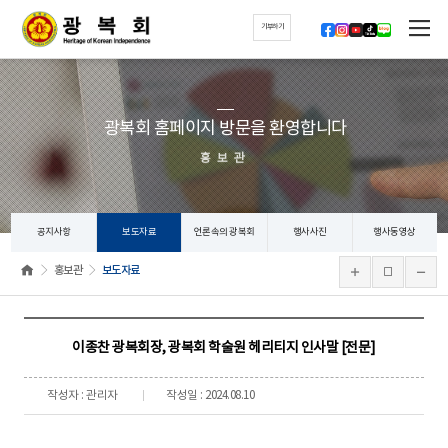
기부하기
광복회 홈페이지 방문을 환영합니다
홍보관
공지사항
보도자료
언론속의 광복회
행사사진
행사동영상
홍보관
보도자료
이종찬 광복회장, 광복회 학술원 헤리티지 인사말 [전문]
작성자 : 관리자
작성일 : 2024.08.10