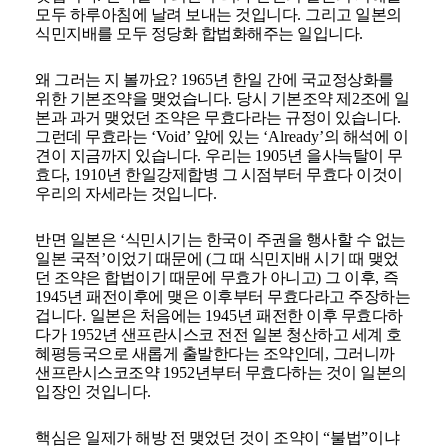
모두 하루아침에 날려 보내는 것입니다
.
그리고 일본의
식민지배를 모두 정당화 합법화해주는 일입니다
.
왜 그러는 지 볼까요
? 1965
년 한일 간에 국교정상화를
위한 기본조약을 맺었습니다
.
당시 기본조약 제
2
조에 일
본과 과거 맺었던 조약은 무효다라는 규정이 있습니다
.
그런데 무효라는
‘Void’
앞에 있는
‘Already’
의 해석에 이
견이 지금까지 있습니다
.
우리는
1905
년 을사늑탈이 무
효다
, 1910
년 한일강제합병 그 시점부터 무효다 이것이
우리의 자세라는 것입니다
.
반면 일본은
‘
식민시기는 한국이 주권을 행사할 수 없는
일본 국적
’
이었기 때문에
(
그 때 식민지배 시기 때 맺었
던 조약은 합법이기 때문에 무효가 아니고
)
그 이후
,
즉
1945
년 패전이후에 맺은 이후부터 무효다라고 주장하는
겁니다
.
일본은 처음에는
1945
년 패전한 이후 무효다하
다가
1952
년 샌프란시스코 전전 일본 청산하고 세계 호
혜평등국으로 새롭게 출발한다는 조약인데
,
그러니까
샌프란시스코조약
1952
년부터 무효다하는 것이 일본의
입장인 것입니다
.
핵심은 일제가 해방 전 맺었던 것이 조약이
“
불법
”
이냐