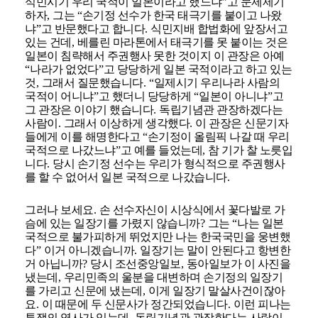
식민시기 우리 국적이 일본이라고 했느냐
”
고 문제제기
하자
,
그는
“
손기정 선수가 한국 태극기를 붙이고 나왔
냐
”
고 반문했다고 합니다
.
식민지배 합법화에 앞장서고
있는 건데
,
베를린 마라톤에서 태극기를 못 붙이는 것은
일본이 침략해서 주권행사 못한 것이지 이 관장은 아예
“
나라가 없었다
”
고 당당하게 일본 국적이라고 하고 있는
것
,
그래서 질문했습니다
. “
일제시기 우리나라 사람의
국적이 어니냐
”
고 했더니 당당하게
“
일본이 아니냐
”
고
그 관장은 이야기 했습니다
.
독립기념관 관장하겠다는
사람이
.
그래서 이상하게 생각했다
.
이 관장은 신문기자
들에게 이를 해명한다고
“
손기정이 올림픽 나갈 때 우리
국적으로 나갔느냐
”
고 예를 들었는데
,
참 기가 찰 노릇입
니다
.
당시 손기정 선수는 우리가 형식적으로 주권행사
를 할 수 없어서 일본 국적으로 나갔습니다
.
그러나 보세요
.
손 선수자신이 시상식에서 꽃다발로 가
슴에 있는 일장기를 가렸지 않습니까
?
그는
“
나는 일본
국적으로 불가피하게 뛰었지만 나는 한국국민을 웅변했
다
”
이거 아니겠습니까
.
일장기는 말이 안된다고 항변한
거 아닙니까
?
당시 조선중앙일보
,
동아일보가 이 사진을
냈는데
,
우리민족의 울분을 대변하며 손기정의 일장기
를 가리고 신문에 냈는데
,
이게 일장기 말살사건이잖아
요
.
이 때문에 두 신문사가 정간되었습니다
.
이런 피나는
투쟁의 역사가 있는데
,
독립기념관 관장한다는 사람이