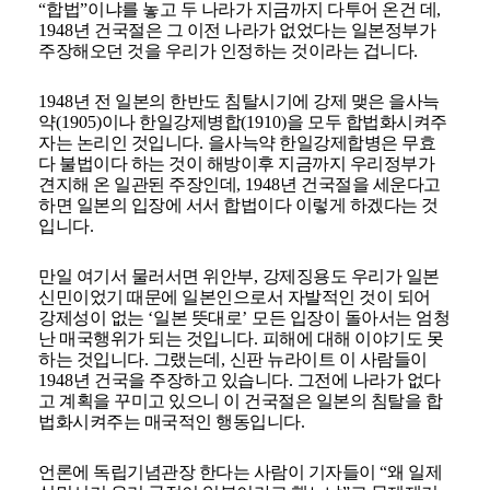
“
합법
”
이냐를 놓고 두 나라가 지금까지 다투어 온건 데
,
1948
년 건국절은 그 이전 나라가 없었다는 일본정부가
주장해오던 것을 우리가 인정하는 것이라는 겁니다
.
1948
년 전 일본의 한반도 침탈시기에 강제 맺은 을사늑
약
(1905)
이나 한일강제병합
(1910)
을 모두 합법화시켜주
자는 논리인 것입니다
.
을사늑약 한일강제합병은 무효
다 불법이다 하는 것이 해방이후 지금까지 우리정부가
견지해 온 일관된 주장인데
, 1948
년 건국절을 세운다고
하면 일본의 입장에 서서 합법이다 이렇게 하겠다는 것
입니다
.
만일 여기서 물러서면 위안부
,
강제징용도 우리가 일본
신민이었기 때문에 일본인으로서 자발적인 것이 되어
강제성이 없는
‘
일본 뜻대로
’
모든 입장이 돌아서는 엄청
난 매국행위가 되는 것입니다
.
피해에 대해 이야기도 못
하는 것입니다
.
그랬는데
,
신판 뉴라이트 이 사람들이
1948
년 건국을 주장하고 있습니다
.
그전에 나라가 없다
고 계획을 꾸미고 있으니 이 건국절은 일본의 침탈을 합
법화시켜주는 매국적인 행동입니다
.
언론에 독립기념관장 한다는 사람이 기자들이
“
왜 일제