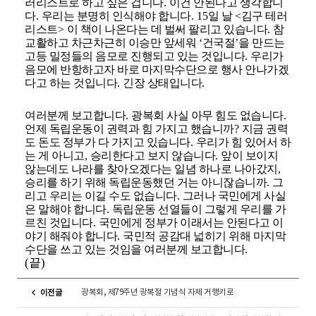
러리스트로 하고 싶은 겁니다
.
이건 안된다고 생각합니
다
.
우리는 분명히 인식해야 합니다
. 15
일 날
<
김구 테러
리스트
>
이 책이 나온다는 데 벌써 팔리고 있습니다
.
참
교활하고 차근차근히 이승만 앞세워
‘
건국절
’
을 만드는
고등 밀정들의 음모로 진행되고 있는 것입니다
.
우리가
음모에 반항하고자 바로 마지막수단으로 행사 안나가겠
다고 하는 것입니다
.
긴장 상태입니다
.
여러분께 보고합니다
.
광복회 사실 아무 힘도 없습니다
.
언제 독립운동이 권력과 힘 가지고 했습니까
?
지금 권력
도 돈도 정부가 다 가지고 있습니다
.
우리가 힘 있어서 하
는 게 아니고
,
승리한다고 보지 않습니다
.
앞이 보이지
않는데도 나라를 찾아오겠다는 일념 하나로 나아갔지
,
승리를 하기 위해 독립운동했던 거는 아니잖습니까
.
그
리고 우리는 이길 수도 없습니다
.
그러나 국민에게 사실
은 말해야 합니다
.
독립운동 선열들이 그렇게 우리를 가
르친 것입니다
.
국민에게 정부가 이래서는 안된다고 이
야기 해줘야 합니다
.
국민적 공감대 넓히기 위해 마지막
수단을 쓰고 있는 것임을 여러분께 보고합니다
.
(
끝
)
광복회, 제79주년 광복절 기념식 자체 거행키로
이전글