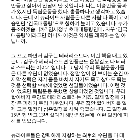
만들고 싶어서 안달이 난 것입니다
.
나는 이승만을 공과
가 있지만 독립운동을 했다
,
훌륭하다고 생각하고 있습
니다
.
근데 이 뉴라이트 사람들은 다른 사람 다 죽이고 이
승만만
‘
건국대통령
’
으로 칭하며 높이고 있습니다
.
누가
동조하겠습니까
?
임시정부 초대대통령인데
,
자꾸
‘
건국
대통령
’
이라고만 하니까 이것은 역사를 왜곡하는 일 아
닙니까
.
그 프로 하면서 김구는 테러리스트다
,
이런 책을 내고 있
는데
,
김구가 테러리스트면 안중근도 윤봉길도 다 테러
리스트라는 이야기입니다
.
그 당시 우리 독립운동가들
은 다른 수단이 없었습니다
.
정말 앞이 안 보이는 순간 마
지막 선택은 자기 몸을 바쳐서 자기도 죽고 상대도 죽는
것을 선택할 수밖에 없었던 선열들이었습니다
.
이런 것
이 없으면 독립운동 못했던 상황이었던 것입니다
.
우리
할아버지 우당도 테러리스트라는 거죠
.
일제 밀정에 가
장 큰 피해가 우리 가문입니다
.
우리집안 할아버지를 일
제 고등 밀정이 삼촌밀정을 시켜 죽였습니다
.
그 밀정은
15
년 형 받고
13
년 살다가 해방되었는데
,
이런 밀정에 피
해를 입었습니다
.
뉴라이트들은 강력하게 저항하는 최후의 수단을 다 테