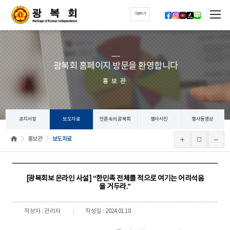
기부하기
광복회 홈페이지 방문을 환영합니다
홍보관
공지사항
보도자료
언론속의 광복회
행사사진
행사동영상
홍보관
보도자료
[광복회보 온라인 사설] “한민족 전체를 적으로 여기는 어리석음
을 거두라.”
작성자 : 관리자
작성일 : 2024.01.18