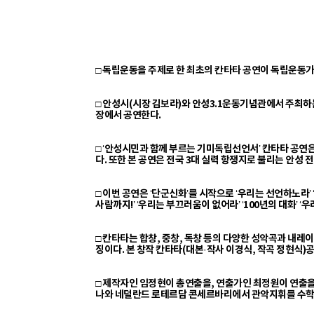
□ 독립운동을 주제로 한 최초의 칸타타 공연이 독립운동가 
□ 안성시(시장 김보라)와 안성3.1운동기념관에서 주최하는
장에서 공연한다.
□ ‘안성시민과 함께 부르는 기미독립선언서’ 칸타타 공
다. 또한 본 공연은 전국 3대 실력 항쟁지로 불리는 안
□ 이번 공연은 ‘단군신화’를 시작으로 ‘우리는 선언하노라’ 
사람까지!’ ‘우리는 부끄러움이 없어라’ ‘100년의 대화’
□ 칸타타는 합창, 중창, 독창 등의 다양한 성악곡과 내
징이다. 본 창작 칸타타(대본·작사 이경식, 작곡 정현식
□ 제작자인 임정현이 총연출을, 연출가인 최정원이 연출을
나와 네덜란드 로테르담 콘세르바리에서 관악지휘를 수