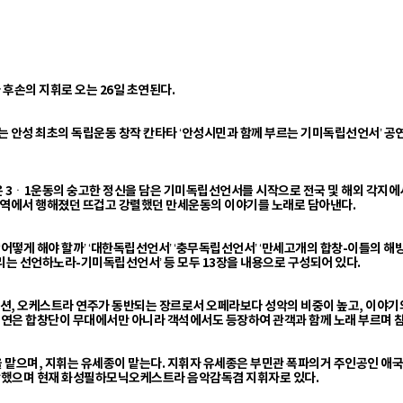
후손의 지휘로 오는 26일 초연된다.
 안성 최초의 독립운동 창작 칸타타 ‘안성시민과 함께 부르는 기미독립선언서’ 공연이
연은 3ㆍ1운동의 숭고한 정신을 담은 기미독립선언서를 시작으로 전국 및 해외 각지
성 전역에서 행해졌던 뜨겁고 강렬했던 만세운동의 이야기를 노래로 담아낸다.
‘어떻게 해야 할까’ ‘대한독립선언서’ ‘충무독립선언서’ ‘만세고개의 합창-이틀의 해방’ 
 ‘우리는 선언하노라-기미독립선언서’ 등 모두 13장을 내용으로 구성되어 있다.
레이션, 오케스트라 연주가 동반되는 장르로서 오페라보다 성악의 비중이 높고, 이야
)공연은 합창단이 무대에서만 아니라 객석에서도 등장하여 관객과 함께 노래 부르며
 맡으며, 지휘는 유세종이 맡는다. 지휘자 유세종은 부민관 폭파의거 주인공인 애국
학했으며 현재 화성필하모닉오케스트라 음악감독겸 지휘자로 있다.