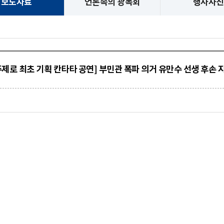
보도자료
언론속의 광복회
행사사진
주제로 최초 기획 칸타타 공연] 부민관 폭파 의거 유만수 선생 후손 