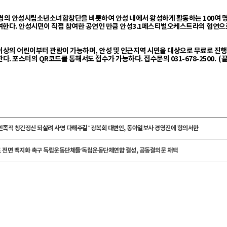
 40명의 안성시립소년소녀합창단을 비롯하여 안성 내에서 왕성하게 활동하는 100
한다. 안성시민이 직접 참여한 공연인 만큼 안성3.1페스티벌오케스트라의 협연으로
 이상의 어린이부터 관람이 가능하며, 안성 및 인근지역 시민을 대상으로 무료로 진행된다
 포스터의 QR코드를 통해서도 접수가 가능하다. 접수문의 031-678-2500. (끝)
“민족적 창간정신 되살려 사명 다해주길” 광복회 대변인, 동아일보사 경영진에 항의서한
도 전면 백지화 촉구 독립운동단체들‘독립운동단체연합’결성, 공동결의문 채택