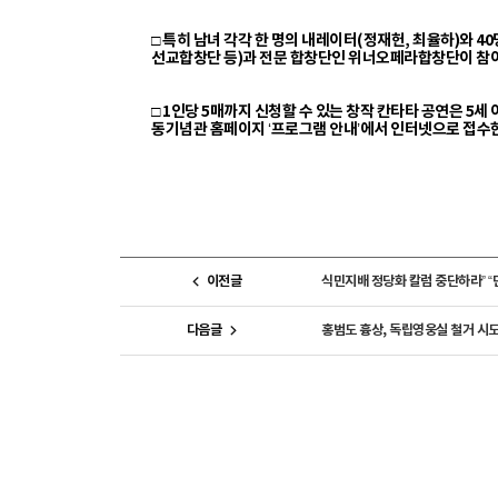
□ 특히 남녀 각각 한 명의 내레이터(정재헌, 최율하)와
선교합창단 등)과 전문 합창단인 위너오페라합창단이 참여
□ 1인당 5매까지 신청할 수 있는 창작 칸타타 공연은 5세
동기념관 홈페이지 ‘프로그램 안내’에서 인터넷으로 접수한다.
이전글
식민지배 정당화 칼럼 중단하라” 
다음글
홍범도 흉상, 독립영웅실 철거 시