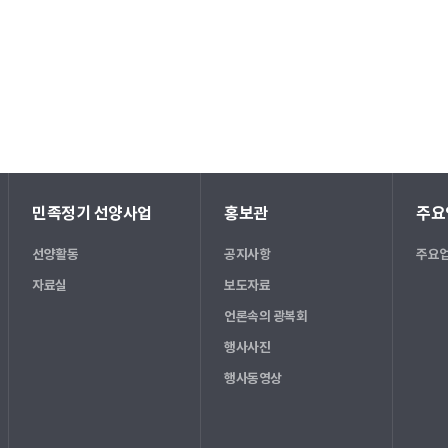
민족정기 선양사업
홍보관
주요
선양활동
공지사항
주요업
자료실
보도자료
언론속의 광복회
행사사진
행사동영상