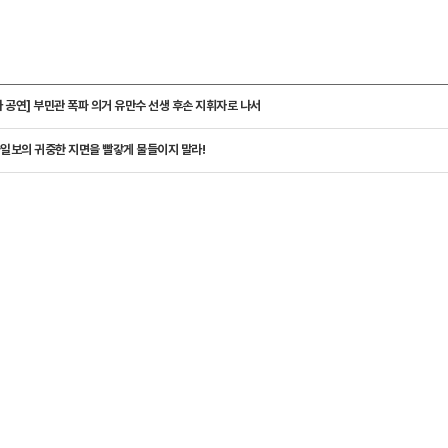
 공연] 부민관 폭파 의거 유만수 선생 후손 지휘자로 나서
일보의 귀중한 지면을 빨갛게 물들이지 말라!