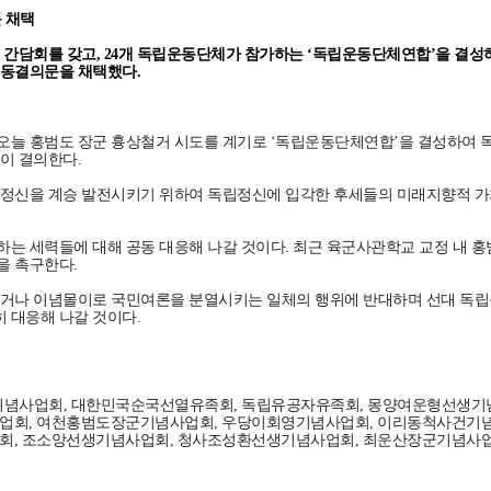
 채택
 간담회를 갖고, 24개 독립운동단체가 참가하는 ‘독립운동단체연합’을 결성
 공동결의문을 채택했다.
오늘 홍범도 장군 흉상철거 시도를 계기로 ‘독립운동단체연합’을 결성하여 독
이 결의한다.
 정신을 계승 발전시키기 위하여 독립정신에 입각한 후세들의 미래지향적 가
는 세력들에 대해 공동 대응해 나갈 것이다. 최근 육군사관학교 교정 내 홍
을 촉구한다.
삼거나 이념몰이로 국민여론을 분열시키는 일체의 행위에 반대하며 선대 독
 대응해 나갈 것이다.
기념사업회, 대한민국순국선열유족회, 독립유공자유족회, 몽양여운형선생기
업회, 여천홍범도장군기념사업회, 우당이회영기념사업회, 이리동척사건기
회, 조소앙선생기념사업회, 청사조성환선생기념사업회, 최운산장군기념사업