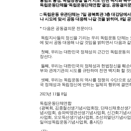
홍범도 흉상, 독립영웅실 철거 시도 전면 백지화 촉구
독립운동단체들‘독립운동단체연합’결성, 공동결의문
□ 독립운동 유관단체는 7일 광복회관 3층 대강당에서
나 시도에 맞서 공동 대응해 나갈 것을 밝히며, 8일
* 다음은 공동결의문 전문이다.
독립지사들의 정신을 기리는 우리 독립운동 단체는 
에 맞서 공동 대응해 나갈 것임을 밝히면서 다음과 같
첫째, 우리는 대한민국 정체성의 근간인 독립운동의
장선다.
둘째, 우리는 대한민국의 정체성과 헌법정신을 훼손하
부와 관계기관의 시도를 규탄하며 전면 백지화 할 것
셋째, 우리는 독립운동의 역사를 정쟁의 수단으로 
국 정체성과 독립정신에 반하는 일체의 행위에 결연히
2023년 11월 8일
독립운동단체연합
(광복회, 김종철선생기념사업회장, 단재신채호선생
념사업회, 송와박영관선생기념사업회, 신간회기념사
사업회, 오오득선생기념사업회, 조선의열단기념사업
일여성독립운동기념사업회, 흥사단)