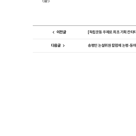
(끝).
이전글
[독립운동 주제로 최초 기획 칸타타
다음글
송평인 논설위원 칼럼에 논평-동아