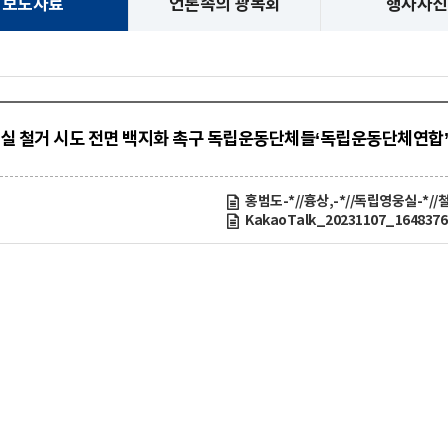
보도자료
언론속의 광복회
행사사진
웅실 철거 시도 전면 백지화 촉구 독립운동단체들‘독립운동단체연합’
홍범도-*//흉상,-*//독립영웅실-*//철
KakaoTalk_20231107_1648376