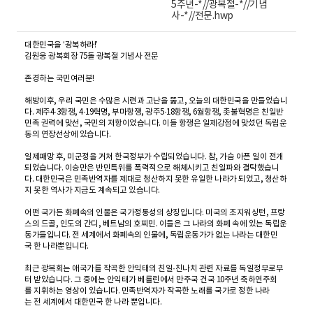
5주년-*//광복절-*//기념
사-*//전문.hwp
대한민국을 ‘광복하라!’
김원웅 광복회장 75돌 광복절 기념사 전문
존경하는 국민여러분!
해방이후, 우리 국민은 수많은 시련과 고난을 뚫고, 오늘의 대한민국을 만들었습니
다. 제주4·3항쟁, 4·19혁명, 부마항쟁, 광주5·18항쟁, 6월항쟁, 촛불혁명은 친일반
민족 권력에 맞선, 국민의 저항이었습니다. 이들 항쟁은 일제강점에 맞섰던 독립운
동의 연장선상에 있습니다.
일제패망 후, 미군정을 거쳐 한국정부가 수립되었습니다. 참, 가슴 아픈 일이 전개
되었습니다. 이승만은 반민특위를 폭력적으로 해체시키고 친일파와 결탁했습니
다. 대한민국은 민족반역자를 제대로 청산하지 못한 유일한 나라가 되었고, 청산하
지 못한 역사가 지금도 계속되고 있습니다.
어떤 국가든 화폐속의 인물은 국가정통성의 상징입니다. 미국의 조지워싱턴, 프랑
스의 드골, 인도의 간디, 베트남의 호찌민. 이들은 그 나라의 화폐 속에 있는 독립운
동가들입니다. 전 세계에서 화폐속의 인물에, 독립운동가가 없는 나라는 대한민
국 한 나라뿐입니다.
최근 광복회는 애국가를 작곡한 안익태의 친일·친나치 관련 자료를 독일정부로부
터 받았습니다. 그 중에는 안익태가 베를린에서 만주국 건국 10주년 축하연주회
를 지휘하는 영상이 있습니다. 민족반역자가 작곡한 노래를 국가로 정한 나라
는 전 세계에서 대한민국 한 나라 뿐입니다.