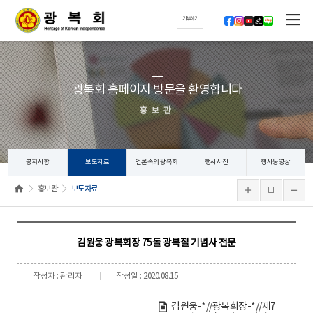
기부하기
광복회 홈페이지 방문을 환영합니다
홍보관
공지사항
보도자료
언론속의 광복회
행사사진
행사동영상
홍보관
보도자료
김원웅 광복회장 75돌 광복절 기념사 전문
작성자 : 관리자
작성일 : 2020.08.15
김원웅-*//광복회장-*//제7