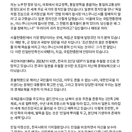
저는 노무현 정부 당시, 국회에서 외교정책, 통일정책을 총괄하는 통일외교통상위
원장으로서 전 세계 주요 국가의 정치인을 만났습니다. 일본의 정치인을 만나 ‘독일
처럼 진심으로 과거청산을 하라’ ‘전범 위패가 합사된 야스쿠니신사를 참배하지 말
라’고 요구했습니다. 일본 정치인은 이렇게 답했습니다. ‘서울에 있는 국립현충원에
는, 야스쿠니신사에 합사된 전범, 그 전범의 졸개들이 묻혀 있더라. 당신들은 왜 그
곳을 참배하느냐?’ ‘우리더러 과거 청산하라고? 당신들이나 제대로 하라.’
서울현충원에서 가장 명당이라는 곳에, 독립군 토벌에 앞장섰던 자가 묻혀 있습니
다. 해방 후, 군 장성과 국방부 장관을 지낸 자입니다. ‘조선청년의 꿈은 천황폐하
를 위해 목숨을 바치고 야스쿠니신사에 묻혀 신이 되는 것이다’. 그가 한 말입니
다. 이런 친일반민족인사 69명이, 지금, 국립현충원에 안장되어 있습니다.
국민여러분! IMF는 2023년이 되면, 한국의 1인당 GDP가 일본을 추월할 것으로 전
망하고 있습니다. 한국이 일본을 추월할 것이란 초조감이 지난해 경제보복으로 나
타났습니다.
촛불혁명으로 깨어난 국민들의 자신감, 아무도 흔들 수 없는 나라, 대한민국을 지
키겠다는 문재인 대통령의 확고한 신념, 그리고 정부의 당당한 대처로 우리는 일본
의 경제보복을 거뜬히 이겨내고 있습니다.
국제금융시장을 주도하는 골드만삭스는 남북이 상호 주권을 존중하는 1민족 2체
제로, 서로 협력하면, 수년 내에 프랑스와 독일을 따라 잡고, 이어서 일본도 따라잡
아 세계 최선진강국으로 올라설 수 있다고 예측하고 있습니다. 이렇게 찬란한, 우
리 민족의 미래에, 발목을 잡는 것은 ‘친일에 뿌리를 두고, 분단에 기생하여 존재하
는 세력’입니다.
친일 미청산은, 한국사회의 기저질환입니다. 친일을 비호하면서 자신을 보수라