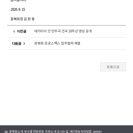
감사합니다.
2020. 8. 15
광복회장 김 원 웅
에키타이 안 만주국 건국 10주년 영상 공개
이전글
광복회-프로스펙스 업무협약 체결
다음글
광복회소개
부서별 전화번호
지부소개
오시는길
개인정보처리방침
admin