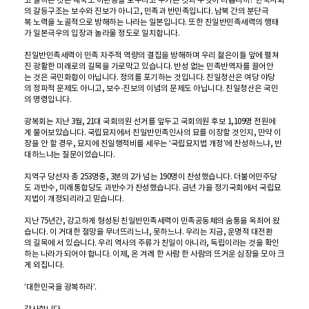
고 말하는 것은 매국노 이완용을 보수라고 우기는 것과 무엇이 다릅니까? 한국사회
의 갈등구조는 보수와 진보가 아니고, 민족과 반민족입니다. 남북 간의 분단극
복 노력을 노골적으로 방해하는 나라는 일본입니다. 또한 친일반민족세력의 행태
가 일본극우의 입장과 놀라울 정도로 일치합니다.
친일반민족세력이 민족 자주적 역량의 결집을 방해하며 우리 젊은이들 앞에 펼쳐
진 광활한 미래로의 길목을 가로막고 있습니다. 반성 없는 민족반역자를 끌어안
는 것은 국민화합이 아닙니다. 정의를 포기하는 것입니다. 친일청산은 여당 야당
의 정파적 문제도 아니고, 보수·진보의 이념의 문제도 아닙니다. 친일청산은 국민
의 명령입니다.
광복회는 지난 3월, 21대 국회의원 선거를 앞두고 국회의원 후보 1,109명 전원에
게 물어보았습니다. 국립묘지에서 친일반민족인사의 묘를 이장할 것인지, 만약 이
장을 안 할 경우, 묘지에 친일행적비를 세우는 ‘국립묘지법 개정’에 찬성하느냐, 반
대하느냐는 질문이었습니다.
지역구 당선자 총 253명중, 3분의 2가 넘는 190명이 찬성했습니다. 더불어민주당
도 과반수, 미래통합당도 과반수가 찬성했습니다. 금년 가을 정기국회에서 국립묘
지법이 개정되리라고 믿습니다.
지난 75년간, 강고하게 형성된 친일반민족세력이 민족공동체의 숨통을 옥죄어 왔
습니다. 이 거대한 절망을 무너뜨리느냐, 못하느냐. 우리는 지금, 운명적 대전환
의 길목에 서 있습니다. 우리 역사의 주류가 친일이 아니라, 독립이라는 것을 확인
하는 나라가 되어야 합니다. 이제, 온 겨레 한 사람 한 사람의 뜨거운 심장을 모아 크
게 외칩니다.
‘대한민국을 광복하라’.