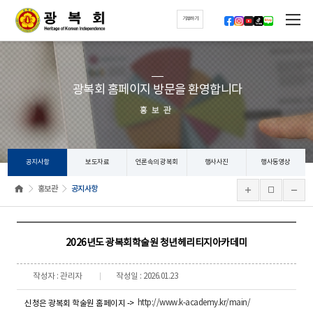
기부하기
광복회 홈페이지 방문을 환영합니다
홍보관
공지사항
보도자료
언론속의 광복회
행사사진
행사동영상
홍보관
공지사항
2026년도 광복회학술원 청년헤리티지아카데미
작성자 : 관리자
작성일 : 2026.01.23
http://www.k-academy.kr/main/
신청은 광복회 학술원 홈페이지 ->