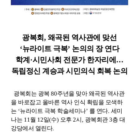
광복회
,
왜곡된 역사관에 맞선
‘
뉴라이트 극복
’
논의의 장 연다
학계
·
시민사회 전문가 한자리에
…
독립정신 계승과 시민의식 회복 논의
광복회는 광복
80
주년을 맞아 왜곡된 역사관
을 바로잡고 올바른 역사 인식 확립을 모색하
는
‘
뉴라이트 극복 학술세미나
’
를 연다
.
세미
나는
11
월
12
일
(
수
)
오후
2
시
,
광복회관
3
층 대
강당에서 열린다
.