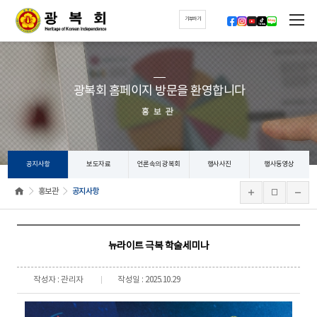
기부하기
광복회 홈페이지 방문을 환영합니다
홍보관
공지사항
보도자료
언론속의 광복회
행사사진
행사동영상
홍보관
공지사항
뉴라이트 극복 학술세미나
작성자 : 관리자
작성일 : 2025.10.29