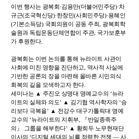
이번 행사는 광복회
·
김용만
(
더불어민주당
)·
차
규근
(
조국혁신당
)·
한창민
(
사회민주당
)·
용혜인
(
기본소득당
)
국회의원이 공동 주최
,
광복회학
술원과 독립운동단체연합이 주관
,
국가보훈부
가 후원한다
.
광복회는 이번 논의를 통해 뉴라이트 사관이
사회에 미친 영향을 진단하고
,
역사적 사실에
기반한 공론의 장을 마련해 올바른 시민의식
회복의 길을 모색하고자 한다
.
세미나는
▲
주진오 상명대 명예교수의
‘
뉴라
이트의 실체와 의도
’
▲
김기협 역사학자의
‘
승
리보다 극복을
’
▲
전강수 대구가톨릭대 명예
교수의
‘
뉴라이트의 지휘부
,
『
반일종족주
의
』
그룹을 해부한다
’
▲
황희두 노무현재단
이사의
‘
디지털 세대의 뇌를 점령한 전쟁
—
사