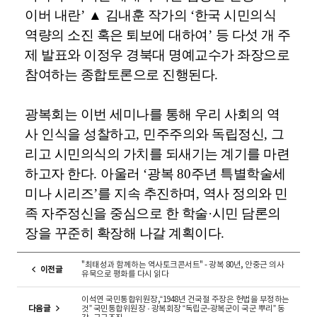
이버 내란
’
▲
김내훈 작가의
‘
한국 시민의식
역량의 소진 혹은 퇴보에 대하여
’
등 다섯 개 주
제 발표와 이정우 경북대 명예교수가 좌장으로
참여하는 종합토론으로 진행된다
.
광복회는 이번 세미나를 통해 우리 사회의 역
사 인식을 성찰하고
,
민주주의와 독립정신
,
그
리고 시민의식의 가치를 되새기는 계기를 마련
하고자 한다
.
아울러
‘
광복
80
주년 특별학술세
미나 시리즈
’
를 지속 추진하며
,
역사 정의와 민
족 자주정신을 중심으로 한 학술
·
시민 담론의
장을 꾸준히 확장해 나갈 계획이다
.
"최태성과 함께하는 역사토크콘서트" - 광복 80년, 안중근 의사
이전글
유묵으로 평화를 다시 읽다
이석연 국민통합위원장,“1948년 건국절 주장은 헌법을 부정하는
다음글
것” 국민통합위원장 · 광복회장 “독립군-광복군이 국군 뿌리” 동