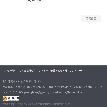
감, 국군조직
광복회소개
부서별 전화번호
지부소개
오시는길
개인정보처리방침
admin
광복회 홈페이지 방문을 환영합니다
서울특별시 영등포구 국회대로 62길 15, 광복회관 4층 (여의도동 17-6)
Tel: 02-780-9661~2
Fax: 02-782-5677
gwangbok@gwangbok.kr
kla815@hanmail.net
COPYRIGHT(C). HERITAGE OF KOREAN INDEPENDENCE. ALL RIGHTS RESERVED.