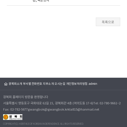
감, 국군조직
광복회소개
부서별 전화번호
지부소개
오시는길
개인정보처리방침
admin
광복회 홈페이지 방문을 환영합니다
서울특별시 영등포구 국회대로 62길 15, 광복회관 4층 (여의도동 17-6)
Tel: 02-780-9661~2
Fax: 02-782-5677
gwangbok@gwangbok.kr
kla815@hanmail.net
COPYRIGHT(C). HERITAGE OF KOREAN INDEPENDENCE. ALL RIGHTS RESERVED.