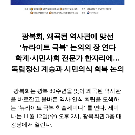
광복회
,
왜곡된 역사관에 맞선
‘
뉴라이트 극복
’
논의의 장 연다
학계
·
시민사회 전문가 한자리에
…
독립정신 계승과 시민의식 회복 논의
광복회는 광복
80
주년을 맞아 왜곡된 역사관
을 바로잡고 올바른 역사 인식 확립을 모색하
는
‘
뉴라이트 극복 학술세미나
’
를 연다
.
세미
나는
11
월
12
일
(
수
)
오후
2
시
,
광복회관
3
층 대
강당에서 열린다
.