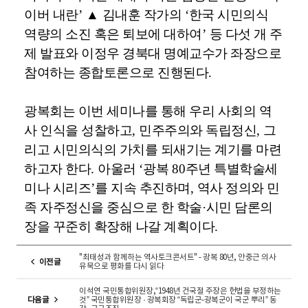
이버 내란
’
▲
김내훈 작가의
‘
한국 시민의식
역량의 소진 혹은 퇴보에 대하여
’
등 다섯 개 주
제 발표와 이정우 경북대 명예교수가 좌장으로
참여하는 종합토론으로 진행된다
.
광복회는 이번 세미나를 통해 우리 사회의 역
사 인식을 성찰하고
,
민주주의와 독립정신
,
그
리고 시민의식의 가치를 되새기는 계기를 마련
하고자 한다
.
아울러
‘
광복
80
주년 특별학술세
미나 시리즈
’
를 지속 추진하며
,
역사 정의와 민
족 자주정신을 중심으로 한 학술
·
시민 담론의
장을 꾸준히 확장해 나갈 계획이다
.
"최태성과 함께하는 역사토크콘서트" - 광복 80년, 안중근 의사
이전글
유묵으로 평화를 다시 읽다
이석연 국민통합위원장,“1948년 건국절 주장은 헌법을 부정하는
다음글
것” 국민통합위원장 · 광복회장 “독립군-광복군이 국군 뿌리” 동