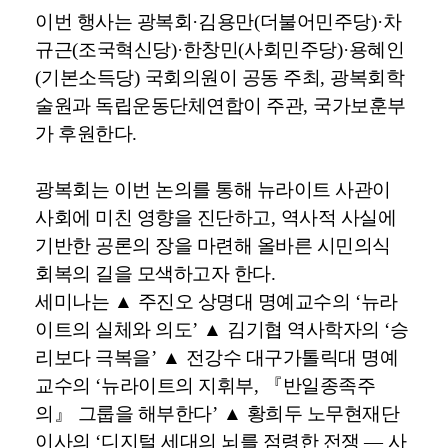
이번 행사는 광복회
·
김용만
(
더불어민주당
)·
차
규근
(
조국혁신당
)·
한창민
(
사회민주당
)·
용혜인
(
기본소득당
)
국회의원이 공동 주최
,
광복회학
술원과 독립운동단체연합이 주관
,
국가보훈부
가 후원한다
.
광복회는 이번 논의를 통해 뉴라이트 사관이
사회에 미친 영향을 진단하고
,
역사적 사실에
기반한 공론의 장을 마련해 올바른 시민의식
회복의 길을 모색하고자 한다
.
세미나는
▲
주진오 상명대 명예교수의
‘
뉴라
이트의 실체와 의도
’
▲
김기협 역사학자의
‘
승
리보다 극복을
’
▲
전강수 대구가톨릭대 명예
교수의
‘
뉴라이트의 지휘부
,
『
반일종족주
의
』
그룹을 해부한다
’
▲
황희두 노무현재단
이사의
‘
디지털 세대의 뇌를 점령한 전쟁
—
사