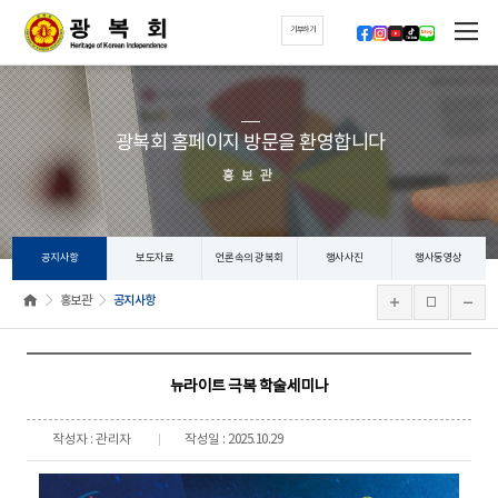
기부하기
광복회 홈페이지 방문을 환영합니다
홍보관
공지사항
보도자료
언론속의 광복회
행사사진
행사동영상
홍보관
공지사항
뉴라이트 극복 학술세미나
작성자 : 관리자
작성일 : 2025.10.29