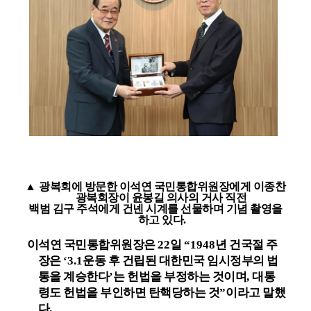
▲
광복회에 방문한 이석연 국민통합위원장에게 이종찬
광복회장이 윤봉길 의사의 거사 직전
백범 김구 주석에게 건넨 시계를 선물하며 기념 촬영을
하고 있다
.
이석연 국민통합위원장은
22
일
“1948
년 건국절 주
장은
‘3.1
운동 후 건립된 대한민국 임시정부의 법
통을 계승한다
’
는 헌법을 부정하는 것이며
,
대통
령도 헌법을 부인하면 탄핵당하는 것
”
이라고 말했
다
.