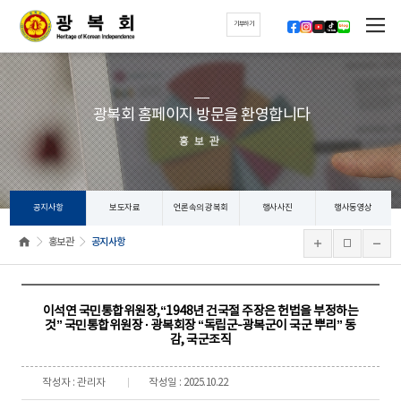
기부하기
광복회 홈페이지 방문을 환영합니다
홍보관
공지사항
보도자료
언론속의 광복회
행사사진
행사동영상
홍보관
공지사항
이석연 국민통합위원장,“1948년 건국절 주장은 헌법을 부정하는
것” 국민통합위원장 · 광복회장 “독립군-광복군이 국군 뿌리” 동
감, 국군조직
작성자 : 관리자
작성일 : 2025.10.22