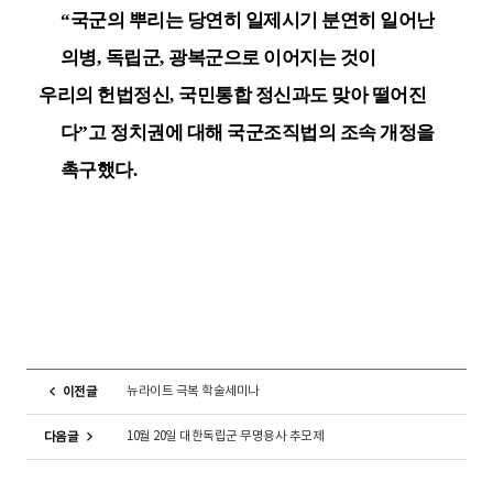
“
국군의 뿌리는 당연히 일제시기 분연히 일어난
의병
,
독립군
,
광복군으로 이어지는 것이
우리의 헌법정신
,
국민통합 정신과도 맞아 떨어진
다
”
고 정치권에 대해 국군조직법의 조속 개정을
촉구했다
.
뉴라이트 극복 학술세미나
이전글
10월 20일 대한독립군 무명용사 추모제
다음글