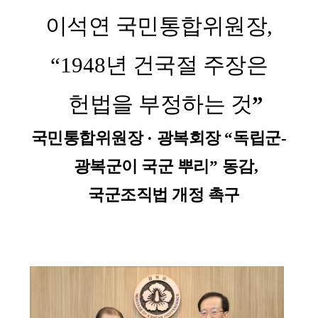
이석연 국민통합위원장
,
“1948
년 건국절 주장은
헌법을 부정하는 것
”
국민통합위원장
·
광복회장
“
독립군
-
광복군이 국군 뿌리
”
동감
,
국군조직법 개정 촉구