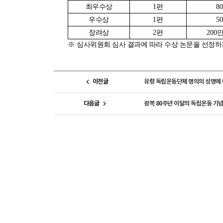
최우수상
1
편
80
우수상
1
편
50
장려상
2
편
200
※
심사위원회 심사 결과에 따라 수상 논문을 선정하
이전글
유령 독립운동단체 명의의 성명에 
다음글
광복 80주년 이달의 독립운동 기