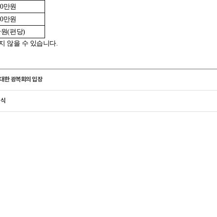
0
만원
0
만원
만원
(
편당
)
지 않을 수 있습니다
.
대한 광복회의 입장
념식