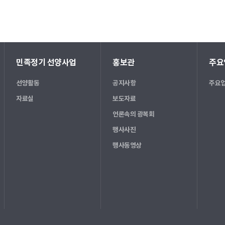
민족정기 선양사업
홍보관
주요
선양활동
공지사항
주요업
자료실
보도자료
언론속의 광복회
행사사진
행사동영상