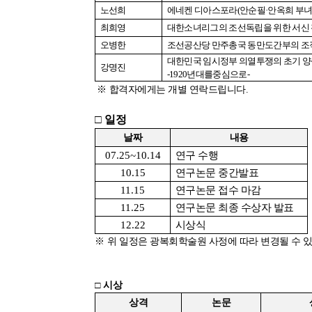
노선희
에네켄 디아스포라
(
안순필
·
안옥희 부
최희영
대한소녀리그의 조선독립을 위한 서신 
오병한
조선공산당 만주총국 동만도간부의 조
대한민국 임시정부 의열투쟁의 초기 
강명진
-1920
년대를중심으로
-
※
합격자에게는 개별 연락드립니다
.
□
일정
날짜
내용
07.25~10.14
연구 수행
10.15
연구논문 중간발표
11.15
연구논문 접수 마감
11.25
연구논문 최종 수상자 발표
12.22
시상식
※
위 일정은 광복회학술원 사정에 따라 변경될 수 
□
시상
상격
논문