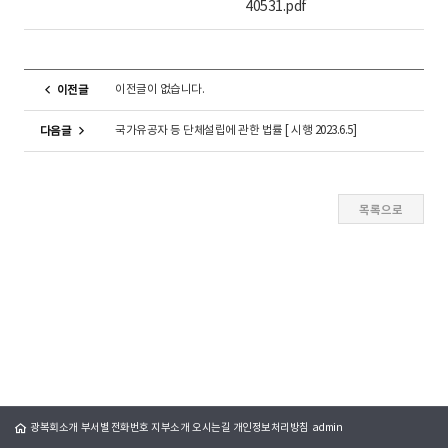
40531.pdf
이전글이 없습니다.
이전글
국가유공자 등 단체설립에 관한 법률 [ 시행 2023.6.5]
다음글
광복회소개
부서별 전화번호
지부소개
오시는길
개인정보처리방침
admin