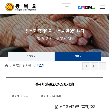
기부하기
광복회 홈페이지 방문을 환영합니다
민족정기 선양사업
선양활동
자료실
민족정기 선양사업
자료실
광복회 정관(20240531개정)
작성자 : 관리자
작성일 : 2024.06.05
광복회정관(전문포함)202