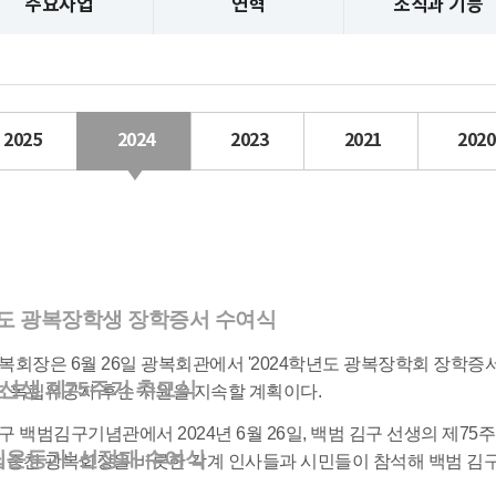
주요사업
연혁
조직과 기능
2025
2024
2023
2021
2020
년도 광복장학생 장학증서 수여식
광복회장은 6월 26일 광복회관에서 '2024학년도 광복장학회 장학증
 선생 제75주기 추모식
도 독립유공자 후손 지원을 지속할 계획이다.
산구 백범김구기념관에서 2024년 6월 26일, 백범 김구 선생의 제7
립운동가’ 선정패 수여식
이종찬 광복회장을 비롯한 각계 인사들과 시민들이 참석해 백범 김구