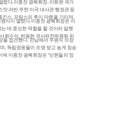
이 열렸다.이종찬 광복회장, 이희완 국가
 스캇 라반 주한 미국 대사관 행정관 등
킨스, 프랑스의 루이 마랭을 기리며,
의 개원식이 열렸다.이종찬 광복회장은 이
는 데 중요한 역할을 할 것이라 말했
민사회수석, 허동현 국사편찬위원회 위
의장을 접견했다. 만남에서 우원식 의장
며, 독립영웅들이 조명 받고 높게 칭송
이에 이종찬 광복회장은 “선현들의 정