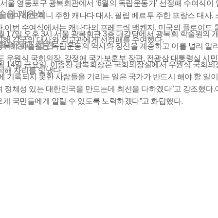
0일, 서울 영등포구 광복회관에서 ‘6월의 독립운동가’ 선정패 수여식
술원 개원식
, 타마라 모휘니 주한 캐나다 대사, 필립 베르투 주한 프랑스 대사,
.이번 수여식에서는 캐나다의 프레드릭 맥켄지, 미국의 플로이드 톰
년 6월 17일 오후 3시 서울 광복회관 3층 대강당에서 광복회 학술원
신해 각국의 대사와 외교관에게 선정패를 수여했다.
회의장과 접견
복회 학술원은 독립운동의 역사와 정신을 계승하고 이를 널리 알리
도 우원식 국회의장, 강정애 국가보훈부 장관, 전광삼 대통령실 시
년 6월 14일 금요일, 이종찬 광복회장은 국회의장실에서 우원식 국회
석해 자리를 빛냈다.
에 기록되지 못한 사람들을 기리는 일은 국가가 반드시 해야 할 일이
 정체성 있는 대한민국을 만드는데 최선을 다하겠다”고 강조했다.
게 국민들에게 알릴 수 있도록 노력하겠다”고 화답했다.