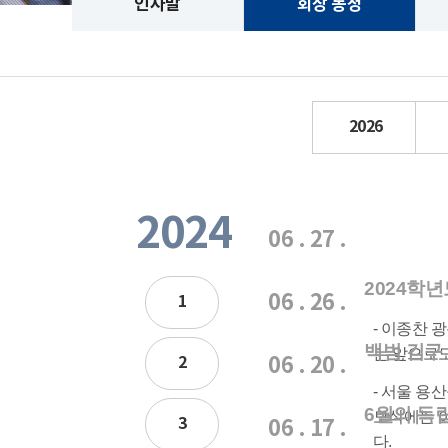
인사말
회장 동정
2026
2024
06 . 27 .
2024학
06 . 26 .
1
- 이종찬 
백범 김구
는 앞으로
2
06 . 20 .
- 서울 용
6월의 독
모식에는 
3
06 . 17 .
다.