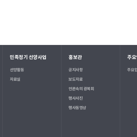
민족정기 선양사업
홍보관
주요
선양활동
공지사항
주요업
자료실
보도자료
언론속의 광복회
행사사진
행사동영상