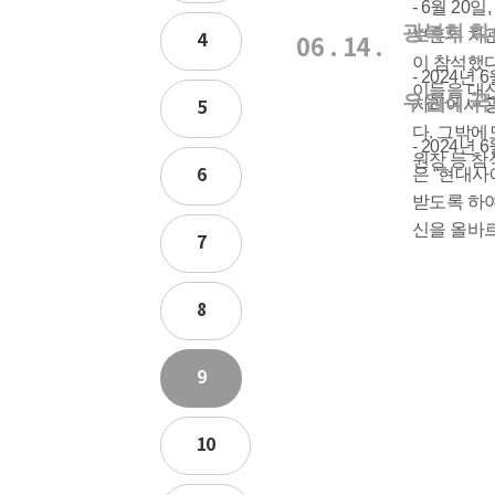
- 6월 2
광복회 학
보훈부 차관
4
06 . 14 .
이 참석했다
- 2024
이들을 대
우원식 국
자리에서 광
5
다. 그밖에
- 2024
원장 등 참
6
은 “현대사
받도록 하여
신을 올바르
7
8
9
10