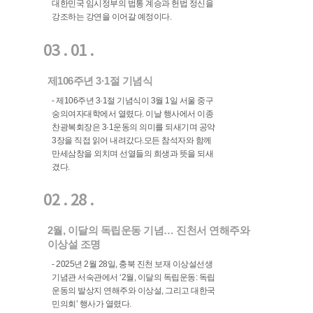
대한민국 임시정부의 법통 계승과 헌법 정신을
강조하는 강연을 이어갈 예정이다.
03 . 01 .
제106주년 3·1절 기념식
- 제106주년 3·1절 기념식이 3월 1일 서울 중구
숭의여자대학에서 열렸다. 이날 행사에서 이종
찬광복회장은 3·1운동의 의미를 되새기며 공약
3장을 직접 읽어 내려갔다.모든 참석자와 함께
만세삼창을 외치며 선열들의 희생과 뜻을 되새
겼다.
02 . 28 .
2월, 이달의 독립운동 기념… 진천서 연해주와
이상설 조명
- 2025년 2월 28일, 충북 진천 보재 이상설선생
기념관 서숙관에서 ‘2월, 이달의 독립운동: 독립
운동의 발상지 연해주와 이상설, 그리고 대한국
민의회’ 행사가 열렸다.