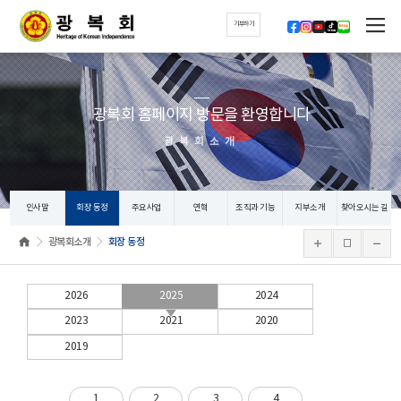
기부하기
광복회 홈페이지 방문을 환영합니다
광복회소개
인사말
회장 동정
주요사업
연혁
조직과 기능
지부소개
찾아오시는 길
광복회소개
회장 동정
2026
2025
2024
2023
2021
2020
2019
1
2
3
4