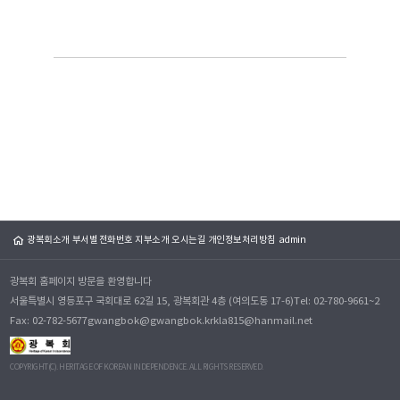
광복회소개
부서별 전화번호
지부소개
오시는길
개인정보처리방침
admin
광복회 홈페이지 방문을 환영합니다
서울특별시 영등포구 국회대로 62길 15, 광복회관 4층 (여의도동 17-6)
Tel: 02-780-9661~2
Fax: 02-782-5677
gwangbok@gwangbok.kr
kla815@hanmail.net
COPYRIGHT(C). HERITAGE OF KOREAN INDEPENDENCE. ALL RIGHTS RESERVED.