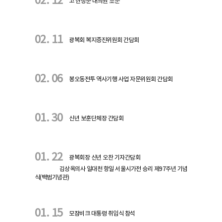
02. 12
고 한상준 대의원 조문
02. 11
광복회 복지증진위원회 간담회
02. 06
봉오동전투 역사기행 사업 자문위원회 간담회
01. 30
신년 보훈단체장 간담회
01. 22
광복회장 신년 오찬 기자간담회
김상옥의사 일대천 항일 서울시가전 승리 제97주년 기념
식(백범기념관)
01. 15
모잠비크 대통령 취임식 참석