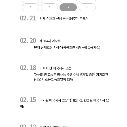
5
6
7
8
02. 21
단재 신채호 선생 순국 84주기 추모식
02. 20
제384차 이사회
단재 신채호상 시상식(광복회관 4층 독립유공자실)
02. 18
고 이대산 애국지사 조문
'아베정권 고농도 방사능 오염수 방류계획 중단' 기자회견
(서울 서소문로 동화빌딩 3층)
02. 15
이기환 애국지사 안장식(대전국립현충원 애국지사 묘
역)