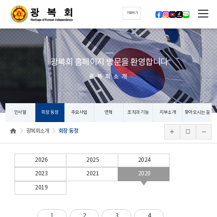
기부하기
광복회 홈페이지 방문을 환영합니다
광복회소개
인사말
회장 동정
주요사업
연혁
조직과 기능
지부소개
찾아오시는 길
광복회소개
회장 동정
2026
2025
2024
2023
2021
2020
2019
1
2
3
4