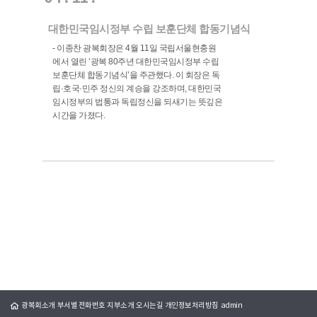
대한민국임시정부 수립 보훈단체 합동기념식
- 이종찬 광복회장은 4월 11일 국립서울현충원
에서 열린 ‘광복 80주년 대한민국임시정부 수립
보훈단체 합동기념식’을 주관했다. 이 회장은 독
립·호국·민주 정신의 계승을 강조하며, 대한민국
임시정부의 법통과 독립정신을 되새기는 뜻깊은
시간을 가졌다.
광복회소개
부서별 전화번호
지부소개
오시는길
개인정보처리방침
admin