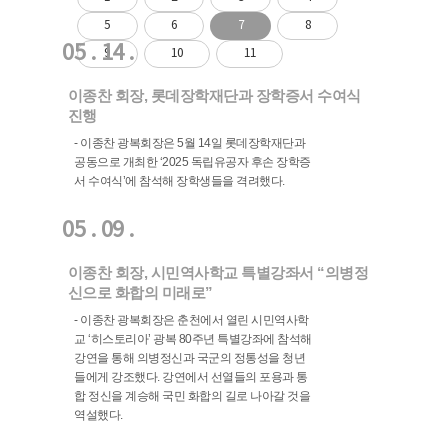
5
6
7
8
05 . 14 .
9
10
11
이종찬 회장, 롯데장학재단과 장학증서 수여식
진행
- 이종찬 광복회장은 5월 14일 롯데장학재단과
공동으로 개최한 ‘2025 독립유공자 후손 장학증
서 수여식’에 참석해 장학생들을 격려했다.
05 . 09 .
이종찬 회장, 시민역사학교 특별강좌서 “의병정
신으로 화합의 미래로”
- 이종찬 광복회장은 춘천에서 열린 시민역사학
교 ‘히스토리아’ 광복 80주년 특별강좌에 참석해
강연을 통해 의병정신과 국군의 정통성을 청년
들에게 강조했다. 강연에서 선열들의 포용과 통
합 정신을 계승해 국민 화합의 길로 나아갈 것을
역설했다.