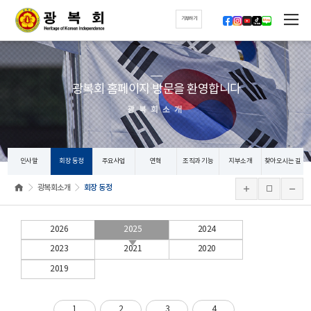
기부하기
광복회 홈페이지 방문을 환영합니다
광복회소개
인사말
회장 동정
주요사업
연혁
조직과 기능
지부소개
찾아오시는 길
광복회소개
회장 동정
2026
2025
2024
2023
2021
2020
2019
1
2
3
4