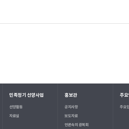
민족정기 선양사업
홍보관
주요
선양활동
공지사항
주요업
자료실
보도자료
언론속의 광복회