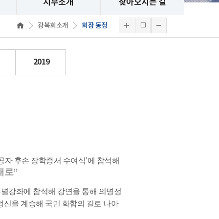
지부소개
찾아오시는 길
광복회소개
회장 동정
2019
유공자 후손 장학증서 수여식’에 참석해
래로”
 특별강좌에 참석해 강연을 통해 의병정
정신을 계승해 국민 화합의 길로 나아