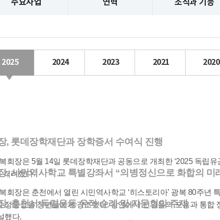
주요사업
연혁
조직과 기능
2025
2024
2023
2021
2020
장, 롯데장학재단과 장학증서 수여식 진행
광복회장은 5월 14일 롯데장학재단과 공동으로 개최한 ‘2025 독립
장, 시민역사학교 특별강좌서 “의병정신으로 화합의 미
 격려했다.
광복회장은 춘천에서 열린 시민역사학교 ‘히스토리아’ 광복 80주년
장, 춘천서 독립운동 유적 순례 및 자문회의 주재
 정통성을 청년들에게 강조했다. 강연에서 선열들의 포용과 통합 
설했다.