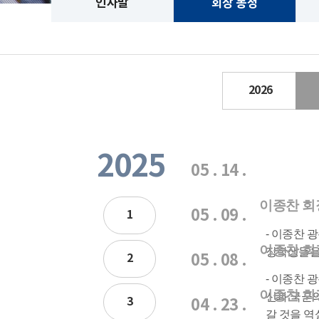
인사말
회장 동정
2026
2025
05 . 14 .
이종찬 회
05 . 09 .
1
- 이종찬 
이종찬 회
장학생들을
2
05 . 08 .
- 이종찬 
이종찬 회
신과 국군의
3
04 . 23 .
갈 것을 역