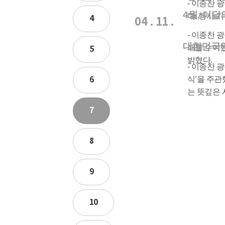
- 이종찬 
4월, 이
다. 행사 
4
04 . 11 .
- 이종찬 
대한민국임
패를 수여
5
밝혔다.
- 이종찬 
6
식’을 주관
는 뜻깊은 
7
8
9
10