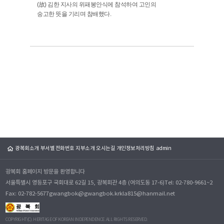
(故) 김한 지사의 위패봉안식에 참석하여 고인의
숭고한 뜻을 기리며 참배했다.
광복회소개
부서별 전화번호
지부소개
오시는길
개인정보처리방침
admin
광복회 홈페이지 방문을 환영합니다
서울특별시 영등포구 국회대로 62길 15, 광복회관 4층 (여의도동 17-6)
Tel: 02-780-9661~2
Fax: 02-782-5677
gwangbok@gwangbok.kr
kla815@hanmail.net
COPYRIGHT(C). HERITAGE OF KOREAN INDEPENDENCE. ALL RIGHTS RESERVED.