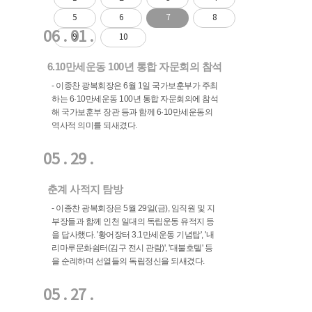
5
6
7
8
06 . 01 .
9
10
6.10만세운동 100년 통합 자문회의 참석
- 이종찬 광복회장은 6월 1일 국가보훈부가 주최
하는 6·10만세운동 100년 통합 자문회의에 참석
해 국가보훈부 장관 등과 함께 6·10만세운동의
역사적 의미를 되새겼다.
05 . 29 .
춘계 사적지 탐방
- 이종찬 광복회장은 5월 29일(금), 임직원 및 지
부장들과 함께 인천 일대의 독립운동 유적지 등
을 답사했다. '황어장터 3.1만세운동 기념탑', '내
리마루문화쉼터(김구 전시 관람)', '대불호텔' 등
을 순례하며 선열들의 독립정신을 되새겼다.
05 . 27 .