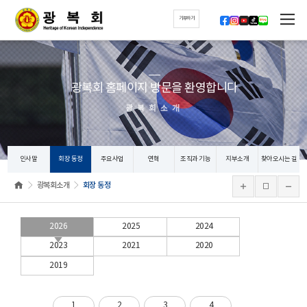
기부하기
광복회 홈페이지 방문을 환영합니다
광복회소개
인사말
회장 동정
주요사업
연혁
조직과 기능
지부소개
찾아오시는 길
광복회소개
회장 동정
2026
2025
2024
2023
2021
2020
2019
1
2
3
4