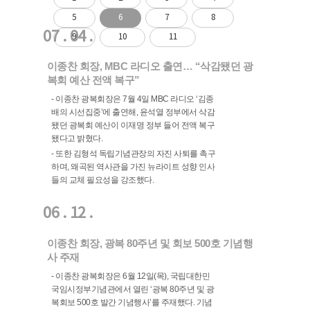
5
6
7
8
07 . 04 .
9
10
11
이종찬 회장, MBC 라디오 출연… “삭감됐던 광
복회 예산 전액 복구”
- 이종찬 광복회장은 7월 4일 MBC 라디오 ‘김종
배의 시선집중’에 출연해, 윤석열 정부에서 삭감
됐던 광복회 예산이 이재명 정부 들어 전액 복구
됐다고 밝혔다.
- 또한 김형석 독립기념관장의 자진 사퇴를 촉구
하며, 왜곡된 역사관을 가진 뉴라이트 성향 인사
들의 교체 필요성을 강조했다.
06 . 12 .
이종찬 회장, 광복 80주년 및 회보 500호 기념행
사 주재
- 이종찬 광복회장은 6월 12일(목), 국립대한민
국임시정부기념관에서 열린 ‘광복 80주년 및 광
복회보 500호 발간 기념행사’를 주재했다. 기념