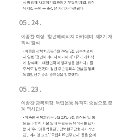
식과 함께 사회적기업과의 기부협약 체결, 창작
뮤지컬 공연 등 뜻깊은 자리가 마련됐다.
05 . 24 .
이종찬 회장, ‘청년헤리티지 아카데미’ 제2기 개
회식 참석
- 이종찬 광복회장은 5월 24일(금), 광복회관에
서 열린 ‘청년헤리티지 아카데미’ 제2기 개회식
에 참석해 「대한민국의 정체성을 말하다」를
주제로 강연했다. 청년 후손들과의 만남을 통해
독립정신 계승의 중요성을 강조했다.
05 . 23 .
이종찬 광복회장, 독립운동 유적지 중심으로 춘
계 역사답사
- 이종찬 광복회장은 5월 23일(금), 임직원 및 회
원들과 함께 서울 일대 독립운동 유적지를 답사
했다.‘우리옛돌박물관’, ‘강북한국근현대사기념
관’, ‘이시영 묘소’, ‘국립4·19민주묘지’ 등을 순례