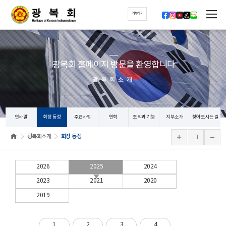
기부하기
광복회 홈페이지 방문을 환영합니다
광복회소개
인사말
회장 동정
주요사업
연혁
조직과 기능
지부소개
찾아오시는 길
광복회소개
회장 동정
2026
2025
2024
2023
2021
2020
2019
1
2
3
4